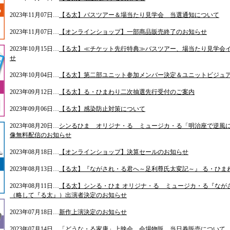
2023年11月07日…
【る太】バスツアー＆場当たり見学会 当選通知について
2023年11月07日…
【オンラインショップ】一部商品販売終了のお知らせ
2023年10月15日…
【る太】≪チケット先行特典≫バスツアー、場当たり見学会
せ
2023年10月04日…
【る太】第二部ユニット参加メンバー決定＆ユニットビジュ
2023年09月12日…
【る太】る・ひまわり二次抽選先行受付のご案内
2023年09月06日…
【る太】感染防止対策について
2023年08月20日…
シンるひま オリジナ・る ミュージカ・る「明治座で逆風に
像無料配信のお知らせ
2023年08月18日…
【オンラインショップ】決算セールのお知らせ
2023年08月13日…
【る太】『ながされ・る君へ～足利尊氏太変記～』 る・ひま
2023年08月11日…
【る太】シンる・ひま オリジナ・る ミュージカ・る『なが
（略して『る太』）出演者決定のお知らせ
2023年07月18日…
新作上演決定のお知らせ
2023年07月14日…
「どうな・る家康」上映会 会場物販、当日券販売について