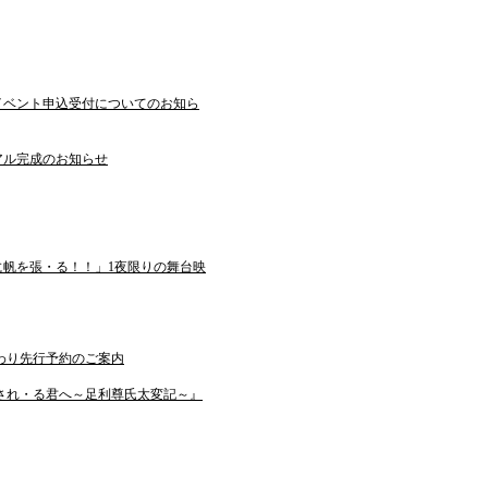
イベント申込受付についてのお知ら
アル完成のお知らせ
帆を張・る！！」1夜限りの舞台映
わり先行予約のご案内
され・る君へ～足利尊氏太変記～』