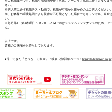
※ご視聴途中でも、視聴可能期間が終了次第、アーカイブ配信は終了となりま
さい。
※購入前に必ず視聴テスト動画で、視聴が可能かお確かめの上ご購入ください
尚、お客様の環境起因により視聴が不可能となった場合でもキャンセル、返金
い。
※毎月第1・第3木曜日 A.M.2:00～A.M.8:00はシステムメンテナンスのた
ん。
以上です。
皆様のご来場をお待ちしております。
●帰ってきた「どうな・る家康」上映会 公演詳細ページ：
https://le-himawari.co.j