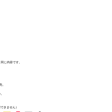
と同じ内容です。
販売。
い。
使用できません）