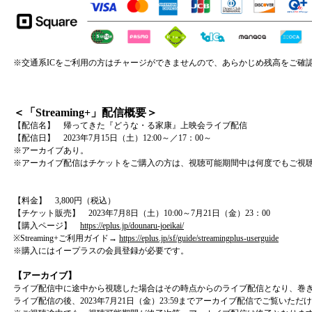
※交通系ICをご利用の方はチャージができませんので、あらかじめ残高をご確
＜「Streaming+」配信概要＞
【配信名】 帰ってきた『どうな・る家康』上映会ライブ配信
【配信日】 2023年7月15日（土）12:00～／17：00～
※アーカイブあり。
※アーカイブ配信はチケットをご購入の方は、視聴可能期間中は何度でもご視
【料金】 3,800円（税込）
【チケット販売】 2023年7月8日（土）10:00～7月21日（金）23：00
【購入ページ】
https://eplus.jp/dounaru-joeikai/
※Streaming+ご利用ガイド→
https://eplus.jp/sf/guide/streamingplus-userguide
※購入にはイープラスの会員登録が必要です。
【アーカイブ】
ライブ配信中に途中から視聴した場合はその時点からのライブ配信となり、巻
ライブ配信の後、2023年7月21日（金）23:59までアーカイブ配信でご覧いただ