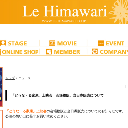
トップ
> ニュース
[
「どうな・る家康」上映会 会場物販、当日券販売について
『どうな・る家康』上映会
の会場物販と当日券販売についてのお知らせです。
公演の想い出に是非お買い求めください。