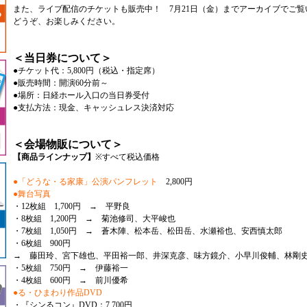
また、ライブ配信のチケットも販売中！ 7月21日（金）までアーカイブでご覧
どうぞ、お楽しみください。
＜当日券について＞
●チケット代：5,800円（税込・指定席）
●販売時間：開演60分前～
●場所：日経ホール入口の当日券受付
●支払方法：現金、キャッシュレス決済対応
＜会場物販について＞
【商品ラインナップ】
※すべて税込価格
●「どうな・る家康」公演パンフレット
2,800円
●舞台写真
・12枚組 1,700円 → 平野良
・8枚組 1,200円 → 菊池修司、大平峻也
・7枚組 1,050円 → 蒼木陣、松本岳、松田岳、水瀬裕也、安西慎太郎
・6枚組 900円
→ 藤田玲、宮下雄也、平田裕一郎、井深克彦、味方鏡介、小早川俊輔、林剛
・5枚組 750円 → 伊藤裕一
・4枚組 600円 → 前川優希
●る・ひまわり作品DVD
・『シンるコン』DVD：7,700円