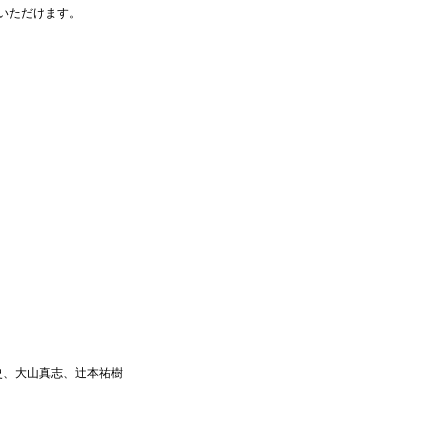
いただけます。
史、大山真志、辻本祐樹