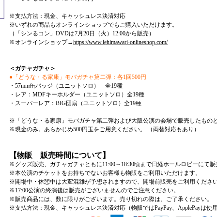
※支払方法：現金、キャッシュレス決済対応
※いずれの商品もオンラインショップでもご購入いただけます。
（「シンるコン」DVDは7月20日（火）12:00から販売）
※オンラインショップ→
https://www.lehimawari-onlineshop.com/
＜ガチャガチャ＞
●「どうな・る家康」モバガチャ第二弾：各1回500円
・57mm缶バッジ（ユニットソロ） 全19種
・レア：MDFキーホルダー（ユニットソロ）全19種
・スーパーレア：BIG団扇（ユニットソロ）全19種
※「どうな・る家康」モバガチャ第二弾および大阪公演の会場で販売したもの
※現金のみ。あらかじめ500円玉をご用意ください。 （両替対応もあり）
【物販 販売時間について】
※グッズ販売、ガチャガチャともに11:00～18:30頃まで日経ホールロビーにて
※本公演のチケットをお持ちでないお客様も物販をご利用いただけます。
※開場中・休憩中は大変混雑が予想されますので、開場前販売をご利用くださ
※17:00公演の終演後は販売がございませんのでご注意ください。
※販売商品には、数に限りがございます。売り切れの際は、ご了承ください。
※支払方法：現金、キャッシュレス決済対応（物販ではPayPay、ApplePayは