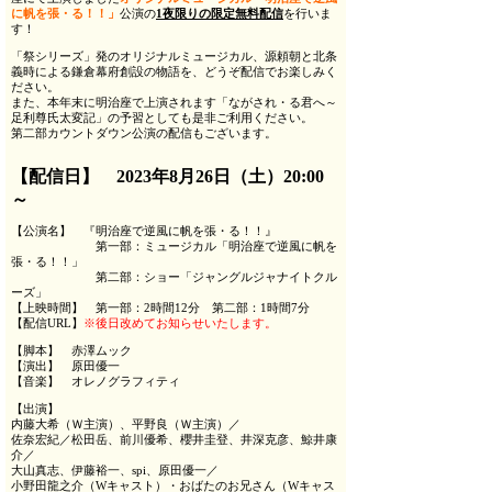
に帆を張・る！！」
公演の
1夜限りの限定無料配信
を行いま
す！
「祭シリーズ」発のオリジナルミュージカル、源頼朝と北条
義時による鎌倉幕府創設の物語を、どうぞ配信でお楽しみく
ださい。
また、本年末に明治座で上演されます「ながされ・る君へ～
足利尊氏太変記」の予習としても是非ご利用ください。
第二部カウントダウン公演の配信もございます。
【配信日】 2023年8月26日（土）20:00
～
【公演名】 『明治座で逆風に帆を張・る！！』
第一部：ミュージカル「明治座で逆風に帆を
張・る！！」
第二部：ショー「ジャングルジャナイトクル
ーズ」
【上映時間】 第一部：2時間12分 第二部：1時間7分
【配信URL】
※後日改めてお知らせいたします。
【脚本】 赤澤ムック
【演出】 原田優一
【音楽】 オレノグラフィティ
【出演】
内藤大希（Ｗ主演）、平野良（Ｗ主演）／
佐奈宏紀／松田岳、前川優希、櫻井圭登、井深克彦、鯨井康
介／
大山真志、伊藤裕一、spi、原田優一／
小野田龍之介（Wキャスト）・おばたのお兄さん（Wキャス