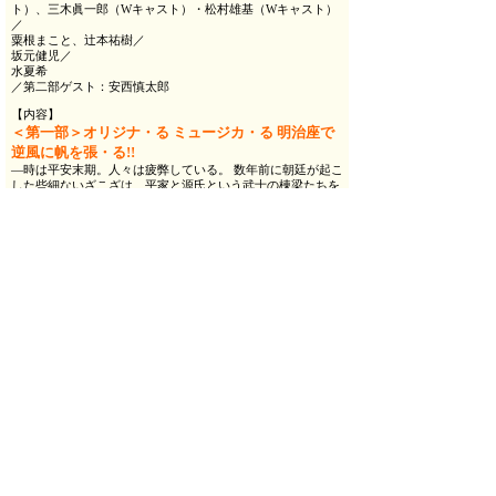
ト）、三木眞一郎（Wキャスト）・松村雄基（Wキャスト）
／
粟根まこと、辻本祐樹／
坂元健児／
水夏希
／第二部ゲスト：安西慎太郎
【内容】
＜第一部＞オリジナ・る ミュージカ・る 明治座で
逆風に帆を張・る!!
―時は平安末期。人々は疲弊している。 数年前に朝廷が起こ
した些細ないざこざは、平家と源氏という武士の棟梁たちを
巻き込んでの大きな戦となった。
戦は落ち着き、平家の世の中となったが、人々の暮らしはま
まならないまま。明日を迎えることすら不安なその暮らしを
送っていた。 そんな時代の「東国」（とうごく）に、源氏の
御曹司であった源頼朝が島流しとなった。
東国の一領主であった北条一族の次男、北条義時は、父の時
政に命令されるまま、頼朝の側近として仕えることとなる
が…。 武士の棟梁の御曹司にも関わらず、すぐに誰かに感情
移入しては泣く、涙もろい源頼朝と、東国の天才と謳われる
も、辛辣な策略家、北条義時。
周囲に理解されずに生きてきた二人が互いの「理解者」とな
った時、東国に今まで吹いたことのない風が吹き始める。
頼朝と義時、二人と、二人が守りたいと願った仲間たちによ
る「鎌倉幕府」出航のお話。
＜第二部＞ショー『ジャングルジャナイトクルー
ズ』
夢と魔法の明治座の地下王国「カマクーランド」で繰り広げ
られるショー。