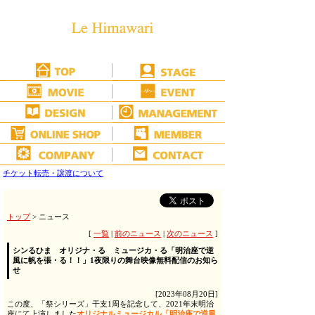
チケット転売・譲渡について
トップ
> ニュース
[
一覧
|
前のニュース
|
次のニュース
]
シンるひま オリジナ・る ミュージカ・る「明治座で逆
風に帆を張・る！！」1夜限りの舞台映像無料配信のお知ら
せ
[2023年08月20日]
この度、「祭シリーズ」干支1周を記念して、2021年末明治
座にて上演しました
オリジナルミュージカル「明治座で逆風