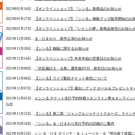
2022年02月10日…
【オンラインショップ】『シンる』新商品のお知らせ
2022年01月27日…
【オンラインショップ】『シンる』物販グッズ販売開始のお
2022年01月27日…
【オンラインショップ】『いとしの儚』新商品発売のお知ら
2021年12月28日…
る・ひまわり 新作公演のお知らせ
2021年12月28日…
【シンる】物販に関するお知らせ
2021年12月14日…
【オンラインショップ】年末年始の営業日のお知らせ
2021年12月09日…
『忠臣蔵討入・る祭』通常版DVD 発売日のお知らせ
2021年12月08日…
【シンる】ライブ配信チケット発売について
2021年12月07日…
【オンラインショップ】蔵出しグッズ セール＆プレゼントキャ
2021年12月01日…
≪シンる チケット先行予約特典≫オンライン塾＆オンライン
らせ
2021年11月22日…
【シンる】第二部「ジャングルジャナイトクルーズ」ライン
2021年10月24日…
『シンる』る・ひまわり先行予約の詳細のご案内
2021年10月23日…
シン る・ひま オリジナ・る ミュージカ・る『明治座で逆風に