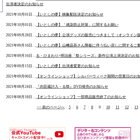
出演者決定のお知らせ
2021年10月01日…
【いとしの儚】映像配信決定のお知らせ
2021年10月01日…
【いとしの儚】「感染防止対策」に関するお願い
2021年09月28日…
【いとしの儚】公演グッズの販売につきまして（オンライン
2021年09月16日…
【いとしの儚】山﨑晶吾さん降板に伴う払い戻しに関するご案内
2021年09月16日…
る・ひまわり×明治座「祭シリーズ」新作公演上演決定のお知
2021年09月15日…
【いとしの儚】出演者変更のお知らせ
2021年09月06日…
【オンラインショップ】シルバーウィーク期間の営業日のお
2021年08月24日…
『忠臣蔵討入・る祭』DVD発売のお知らせ
2021年08月18日…
【オンラインショップ】一部商品販売終了のお知らせ
<< 前のページへ
|
5
|
6
|
7
|
8
|
9
|
10
|
11
|
12
|
13