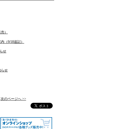
販売）
（9/18追記）
らせ
知らせ
次のページへ >>