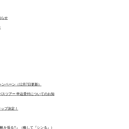
知らせ
せ
ンペーン（12月7日更新）
バスツアー 申込受付についてのお知
ナップ決定！
帆を張る!!』（略して『シンる』）