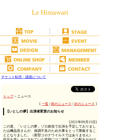
チケット転売・譲渡について
トップ
> ニュース
[
一覧
|
前のニュース
|
次のニュース
]
【いとしの儚】出演者変更のお知らせ
[2021年09月15日]
この度、「いとしの儚」ゾロ政役で出演を予定しておりまし
た山﨑晶吾さんが、体調不良のため大事をとって降板するこ
ととなりました。（新型コロナウイルスではありません）
作品を楽しみにされていた皆様にはご迷惑、ご心配をおかけ