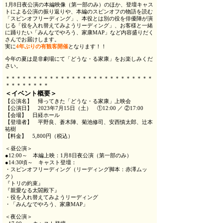
1月8日夜公演の本編映像（第一部のみ）のほか、登壇キャス
トによる公演の振り返りや、本編のスピンオフの物語を読む
「スピンオフリーディング」、本役とは別の役を俳優陣が演
じる「役を入れ替えてみようリーディング」、お客様と一緒
に踊りたい「みんなでやろう、家康MAP」など内容盛りだく
さんでお届けします。
実に
4年ぶりの有観客開催
となります！！
今年の夏は是非劇場にて「どうな・る家康」をお楽しみくだ
さい。
＊＊＊＊＊＊＊＊＊＊＊＊＊＊＊＊＊＊＊＊＊＊＊＊＊＊＊
＊＊＊＊＊＊＊＊
＜
イベント
概要＞
【公演名】 帰ってきた「どうな・る家康」上映会
【公演日】 2023年7月15日（土） ①12:00 ／ ②17:00
【会場】 日経ホール
【登壇者】 平野良、蒼木陣、菊池修司、安西慎太郎、辻本
祐樹
【料金】 5,800円（税込）
＜昼公演＞
●12:00～ 本編上映：1月8日夜公演（第一部のみ）
●14:30頃～ キャスト登壇：
・スピンオフリーディング（リーディング脚本：赤澤ムッ
ク）
『トリの約束』
『親愛なる太閤殿下』
・役を入れ替えてみようリーディング
・「みんなでやろう、家康MAP」
＜夜公演＞