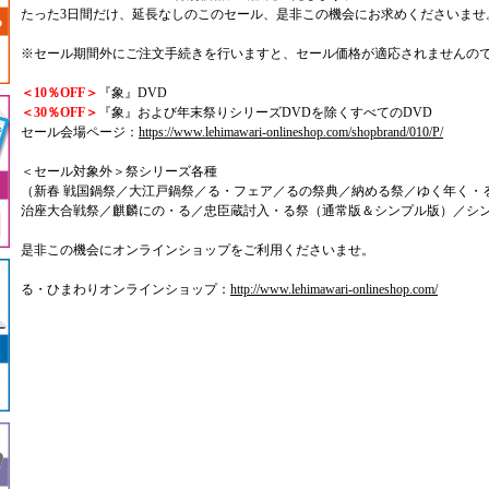
たった3日間だけ、延長なしのこのセール、是非この機会にお求めくださいませ
※セール期間外にご注文手続きを行いますと、セール価格が適応されませんの
＜10％OFF＞
『象』DVD
＜30％OFF＞
『象』および年末祭りシリーズDVDを除くすべてのDVD
セール会場ページ：
https://www.lehimawari-onlineshop.com/shopbrand/010/P/
＜セール対象外＞祭シリーズ各種
（新春 戦国鍋祭／大江戸鍋祭／る・フェア／るの祭典／納める祭／ゆく年く・
治座大合戦祭／麒麟にの・る／忠臣蔵討入・る祭（通常版＆シンプル版）／シ
是非この機会にオンラインショップをご利用くださいませ。
る・ひまわりオンラインショップ：
http://www.lehimawari-onlineshop.com/