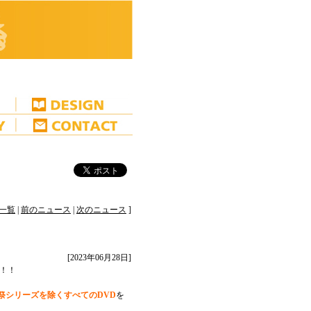
一覧
|
前のニュース
|
次のニュース
]
[2023年06月28日]
！！
祭シリーズを除くすべてのDVD
を