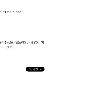
。
でご注意ください。
る年冬の陣／歳が暮れ・るYO 明
ンる・ひま）