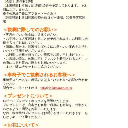
【会場】 新宿村LIVE
【上演時間】本編：約1時間15分を予定しております。（休
憩はございません）
※各公演終了後にアフタートークあり
【開場時間】各回開演の45分前ロビー開場、30分前客席開
場
＜観劇に際してのお願い＞
・客席内でのご飲食はご遠慮ください。
・お手洗いは大変混雑することが予想されます。お時間に余
裕をもってお越しください。
・演出の都合上、開演後しばらくはお席へのご案内をお待ち
いただく可能性がございます。
お時間に余裕を持ってのご着席をお願い申し上げます。
・ご来場の際は、体調に応じてマスクを着用されるなど、ご
自身による対策のご協力をお願いいたします。
また、咳エチケットにご協力ください。
＜車椅子でご観劇されるお客様へ＞
車椅子スペースをご希望の方はる・ひまわりへお問い合わせ
ください。
問合せ先：る・ひまわり
info@le-himawari.co.jp
＜プレゼントについて＞
ロビーにプレゼントボックスを設置いたします。
プレゼントには、宛名とお客様ご自身のお名前を、外側から
わかるように明記をお願いいたします。
なお、飲食物のプレゼントはお断りさせていただきます。あ
らかじめ、ご了承ください。
＜お花について＞