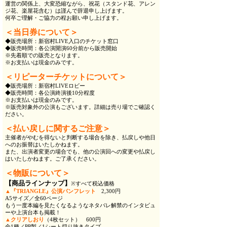
運営の関係上、大変恐縮ながら、祝花（スタンド花、アレン
ジ花、楽屋花含む）は謹んで辞退申し上げます。
何卒ご理解・ご協力の程お願い申し上げます。
＜当日券について＞
◆販売場所：新宿村LIVE入口のチケット窓口
◆販売時間：各公演開演60分前から販売開始
※先着順での販売となります。
※お支払いは現金のみです。
＜リピーターチケットについて＞
◆販売場所：新宿村LIVEロビー
◆販売時間：各公演終演後10分程度
※お支払いは現金のみです。
※販売対象外の公演もございます。詳細は売り場でご確認く
ださい。
＜払い戻しに関するご注意＞
主催者がやむを得ないと判断する場合を除き、払戻しや他日
へのお振替はいたしかねます。
また、出演者変更の場合でも、他の公演回への変更や払戻し
はいたしかねます。ご了承ください。
＜物販について＞
【商品ラインナップ】
※すべて税込価格
▲『TRIANGLE』公演パンフレット
2,300円
A5サイズ／全60ページ
もう一度本編を見たくなるようなネタバレ解禁のインタビュ
ーや上演台本も掲載！
▲クリアしおり
（4枚セット） 600円
全1種／PP製／1シート切り抜きタイプ