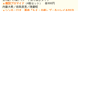
▲個別ブロマイド
（4枚セット） 各900円
内藤大希／前島亜美／陣慶昭
▲シンる・ひま 革命『もえ・る剣』ブ・るーレイ＆DVD
16,500円
【販売時間＆販売場所】
◆販売場所：新宿村LIVEロビー
◆販売時間：開場時間（開演30分前）から終演後10分程度販
売を行います。
【その他】
・販売商品には数に限りがございます。売切れの際は、ご了
承ください。
・現金のみの取扱いとなります。
・開演後は、本公演のチケットをお持ちでないお客様も物販
をご利用いただけます。
開演した後にスタッフがご案内いたします。
＜特典引換えについて＞
◆引換場所：新宿村LIVE入口階段の特典引換所
◆引換時間：各回開演60分前から受付開始
※ご入場前の受付となります。チケットをご提示の上、お受
け取りください。
※終演後の引換えはございませんので、ご入場までに必ずお
立ち寄りください。
※開演直前は大変混雑が予想されますので、時間に余裕をも
ってお越しください。
※引換には必ずチケットが必要となりますので、お手元にご
用意の上お立ち寄りください。