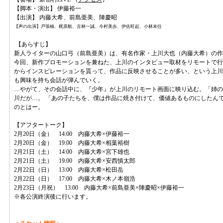
【脚本・演出】 伊藤裕一
【出演】 内藤大希、前島亜美、陣慶昭
【声の出演】戸張柚、梶原航、古林一誠、今村美歩、伊佐旺起、小林未往
【あらすじ】
新人ライターの山口弓（前島亜美）は、有名作家・上川大也（内藤大希）の作
今回、新作プロモーションを兼ねた、上川のインタビュー取材をリモートで行
からインスピレーションを貰って、作品に反映させることが多い、という上川
も興味を持ち会話が弾んでいく。
…やがて、その会話中に、『少年』が上川のリモート画面に映り込む。「姉の
川だが…。 「あの子たちを、僕は作品に焼き付けて、価値あるものにしたんで
のとはー。
【アフタートーク】
2月20日（金） 14:00 内藤大希×伊藤裕一
2月20日（金） 19:00 内藤大希×相葉裕樹
2月21日（土） 14:00 内藤大希×宮下雄也
2月21日（土） 19:00 内藤大希×安西慎太郎
2月22日（日） 13:00 内藤大希×松田岳
2月22日（日） 17:00 内藤大希×木ノ本嶺浩
2月23日（月祝） 13:00 内藤大希×前島亜美×陣慶昭×伊藤裕一
※各公演終演後に行います。