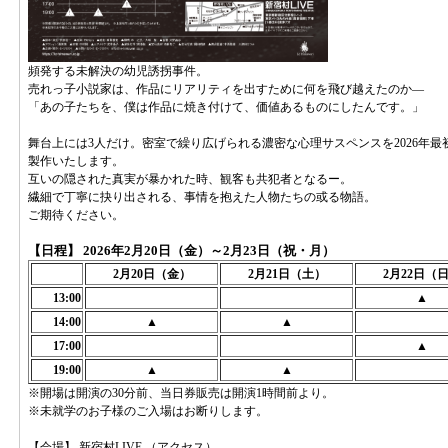
頻発する未解決の幼児誘拐事件。
売れっ子小説家は、作品にリアリティを出すために何を飛び越えたのか―
「あの子たちを、僕は作品に焼き付けて、価値あるものにしたんです。」
舞台上には3人だけ。密室で繰り広げられる濃密な心理サスペンスを2026年
製作いたします。
互いの隠された真実が暴かれた時、観客も共犯者となるー。
繊細で丁寧に抉り出される、事情を抱えた人物たちの或る物語。
ご期待ください。
【日程】 2026年2月20日（金）～2月23日（祝・月）
2月20日（金）
2月21日（土）
2月
22日（
13:00
▲
14:00
▲
▲
17:00
▲
19:00
▲
▲
※開場は開演の30分前、当日券販売は開演1時間前より。
※未就学のお子様のご入場はお断りします。
【会場】 新宿村LIVE （
アクセス
）