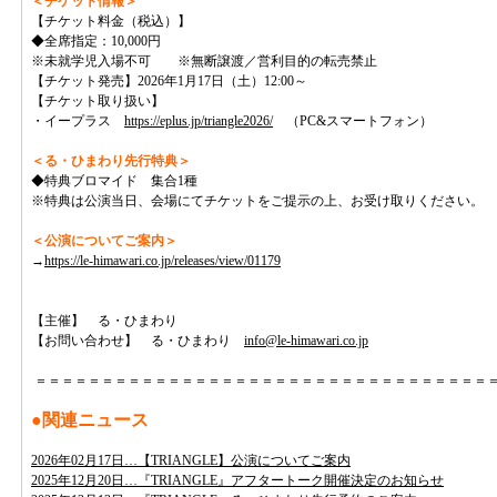
＜チケット情報＞
【チケット料金（税込）】
◆全席指定：10,000円
※未就学児入場不可 ※無断譲渡／営利目的の転売禁止
【チケット発売】2026年1月17日（土）12:00～
【チケット取り扱い】
・イープラス
https://eplus.jp/triangle2026/
（PC&スマートフォン）
＜る・ひまわり先行特典＞
◆特典ブロマイド 集合1種
※特典は公演当日、会場にてチケットをご提示の上、お受け取りください。
＜公演についてご案内＞
→
https://le-himawari.co.jp/releases/view/01179
【主催】 る・ひまわり
【お問い合わせ】 る・ひまわり
info@le-himawari.co.jp
＝＝＝＝＝＝＝＝＝＝＝＝＝＝＝＝＝＝＝＝＝＝＝＝＝＝＝＝＝＝＝＝＝＝
●関連ニュース
2026年02月17日…【TRIANGLE】公演についてご案内
2025年12月20日…『TRIANGLE』アフタートーク開催決定のお知らせ