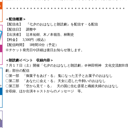
＊＊＊＊＊＊＊＊＊＊＊＊＊＊＊＊＊＊＊＊＊＊＊＊＊＊＊＊＊＊＊＊＊＊＊
＜配信概要＞
【配信名】 『七夕のおはなしと朗読劇』を配信す・る配信
【配信日】 調整中
【出演者】 辻本祐樹、木ノ本嶺浩、林剛史
【料金】 3,500円（税込）
【配信時間】 1時間10分（予定）
※チケット発売日や詳細は後日お知らせ致します。
＜朗読劇イベント 収録内容＞
７月１７日（土）開催「七夕のおはなしと朗読劇」＠神田明神 文化交流館B1階 E
劇」部分の配信
〇第一部 「御菓子をあげ・る」 鬼になった王子とお菓子のおはなし
〇第二部 「あなたに会え・る」 天女に恋した牛飼いのおはなし
〇第三部 「空から見て・る」 天の国に住む彦星と織姫夫婦のおはなし
全収録、ほか出演キャストからのメッセージ 等。