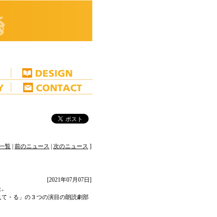
一覧
|
前のニュース
|
次のニュース
]
[2021年07月07日]
た。
見て・る」の３つの演目の朗読劇部
。