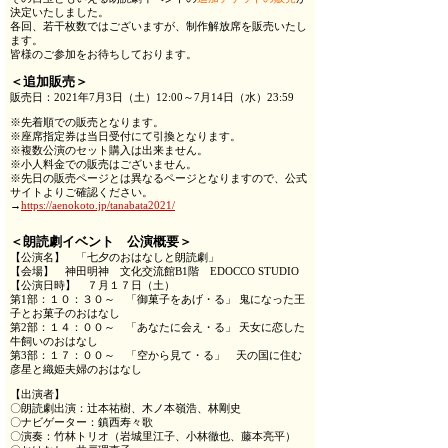
決定いたしました。
各回、若干枚数ではございますが、制作解放席を販売いたし
ます。
皆様のご参加をお待ちしております。
＜追加販売＞
販売日：2021年7月3日（土）12:00～7月14日（水）23:59
※先着順での販売となります。
※座席指定券は当日受付にて引換となります。
※複数公演のセット購入は出来ません。
※小人料金での販売はございません。
※先日の販売ページとは異なるページとなりますので、公式
サイトよりご確認ください。
→
https://aenokoto.jp/tanabata2021/
＜朗読劇イベント 公演概要＞
【公演名】 「七夕のおはなしと朗読劇」
【会場】 神田明神 文化交流館B1階 EDOCCO STUDIO
【公演日時】 ７月１７日（土）
第1部：１０：３０～ 「御菓子をあげ・る」 鬼になった王
子とお菓子のおはなし
第2部：１４：００～ 「あなたに会え・る」 天女に恋した
牛飼いのおはなし
第3部：１７：００～ 「空から見て・る」 天の国に住む
彦星と織姫夫婦のおはなし
【出演者】
〇朗読劇出演：辻本祐樹、木ノ本嶺浩、林剛史
〇ナビゲーター：鎮西寿々歌
〇演奏：竹林トリオ（岩城里江子、小林徹也、藤本亮平）