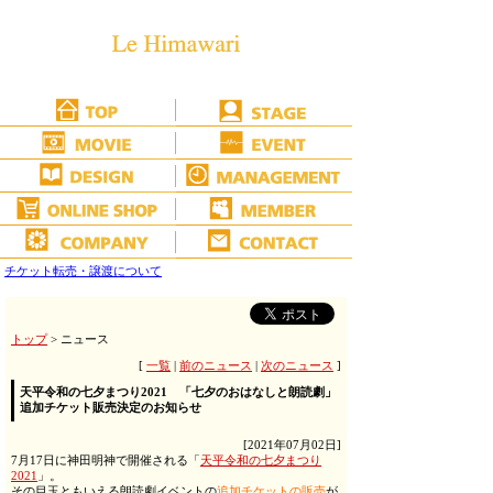
チケット転売・譲渡について
トップ
> ニュース
[
一覧
|
前のニュース
|
次のニュース
]
天平令和の七夕まつり2021 「七夕のおはなしと朗読劇」
追加チケット販売決定のお知らせ
[2021年07月02日]
7月17日に神田明神で開催される「
天平令和の七夕まつり
2021
」。
その目玉ともいえる朗読劇イベントの
追加チケットの販売
が