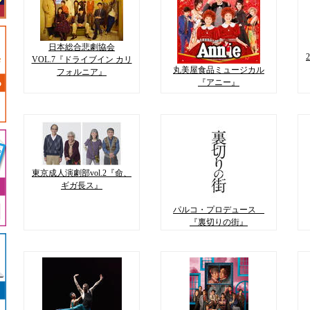
日本総合悲劇協会
VOL.7『ドライブイン カリ
丸美屋食品ミュージカル
フォルニア』
『アニー』
東京成人演劇部vol.2『命、
ギガ長ス』
パルコ・プロデュース
『裏切りの街』