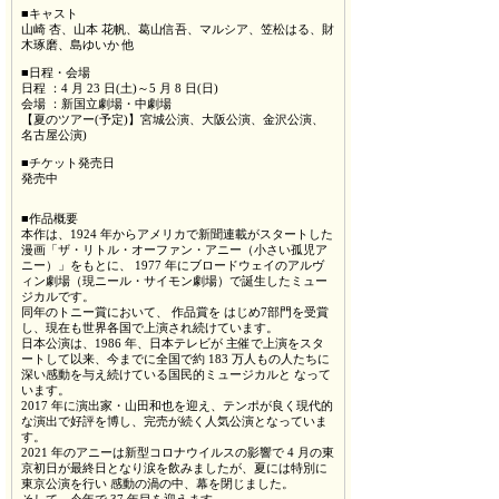
■キャスト
山崎 杏、山本 花帆、葛山信吾、マルシア、笠松はる、財
木琢磨、島ゆいか 他
■日程・会場
日程 ：4 月 23 日(土)～5 月 8 日(日)
会場 ：新国立劇場・中劇場
【夏のツアー(予定)】宮城公演、大阪公演、金沢公演、
名古屋公演)
■チケット発売日
発売中
■作品概要
本作は、1924 年からアメリカで新聞連載がスタートした
漫画「ザ・リトル・オーファン・アニー（小さい孤児ア
ニー）」をもとに、 1977 年にブロードウェイのアルヴ
ィン劇場（現ニール・サイモン劇場）で誕生したミュー
ジカルです。
同年のトニー賞において、 作品賞を はじめ7部門を受賞
し、現在も世界各国で上演され続けています。
日本公演は、1986 年、日本テレビが 主催で上演をスタ
ートして以来、今までに全国で約 183 万人もの人たちに
深い感動を与え続けている国民的ミュージカルと なって
います。
2017 年に演出家・山田和也を迎え、テンポが良く現代的
な演出で好評を博し、完売が続く人気公演となっていま
す。
2021 年のアニーは新型コロナウイルスの影響で 4 月の東
京初日が最終日となり涙を飲みましたが、夏には特別に
東京公演を行い 感動の渦の中、幕を閉じました。