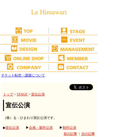
チケット転売・譲渡について
トップ
>
STAGE
>
宣伝公演
宣伝公演
（株）る・ひまわり宣伝公演です。
▶
宣伝公演
▶
企画・製作公演
▶
制作公演
前の記事
|
次の記事