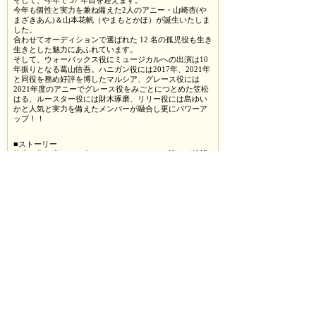
そして、今年で 37 年目を迎えます。
今年も個性と実力を兼ね備えた2人のアニー・山崎杏(や
まざきあん)＆山本花帆（やまもとかほ）が誕生いたしま
した。
合わせてオーディションで選ばれた 12 名の孤児役も生き
生きとした魅力にあふれています。
そして、ウォーバックス役にミュージカルへの出演は10
年振りとなる葛山信吾。ハニガン役には2017年、2021年
と同役を務め好評を博したマルシア、グレース役には
2021年度のアニーでグレース役をみごとにつとめた笠松
はる、ルースター役には財木琢磨、リリー役には島ゆい
かと人気と実力を備えたメンバーが融合し更にパワーア
ップ！！
■ストーリー
仕事も住む家もない人であふれていました。誰もが希望
を失っているなか、11歳の女の子アニーだけは元気いっ
ぱい。
11年前、孤児院の前に置き去りにされたというのに、い
つか両親が迎えに来ると信じて、逆境にひるむことなく
前向きに生きています。
そんなある日、大富豪オリバー・ウォーバックスの秘書
グレースに気に入られたアニーは、クリスマスの2週間を
ウォーバックスのもとで過ごすことに。
ウォーバックスは、アニーを養女にしたいと思うように
なります。しかしアニーは、本当の両親と暮らすという
夢をあきらめきれません。
その強い気持ちに打たれたウォーバックスは、懸賞金を
かけて彼女の両親を捜すことにします。
ところが、それを知った孤児院の院長ハニガンと弟ルー
スター、その恋人のリリーは、懸賞金目当てに悪だくみ
を始めて･････。