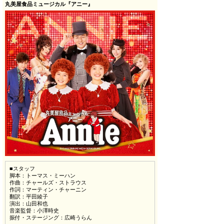
丸美屋食品ミュージカル『アニー』
■スタッフ
脚本：トーマス・ミーハン
作曲：チャールズ・ストラウス
作詞：マーティン・チャーニン
翻訳：平田綾子
演出：山田和也
音楽監督：小澤時史
振付・ステージング：広崎うらん