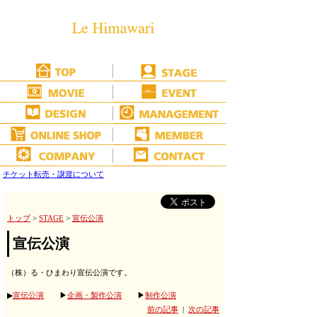
チケット転売・譲渡について
トップ
>
STAGE
>
宣伝公演
宣伝公演
（株）る・ひまわり宣伝公演です。
▶
宣伝公演
▶
企画・製作公演
▶
制作公演
前の記事
|
次の記事