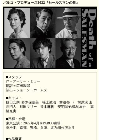
パルコ・プロデュース2022『セールスマンの死』
■スタッフ
作＝アーサー・ミラー
翻訳＝広田敦郎
演出＝ショーン・ホームズ
■キャスト
段田安則 鈴木保奈美 福士誠治 林遣都 / 前原滉 山
岸門人 町田マリー 皆本麻帆 安宅陽子/鶴見辰吾 高
橋克実
■日程・会場
東京公演：2022年4月＠PARCO劇場
※松本、京都、豊橋、兵庫、北九州公演あり
■作品概要