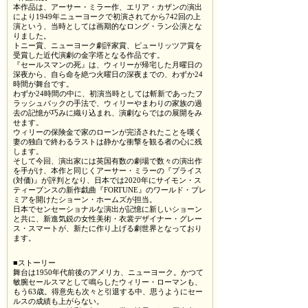
本作品は、アーサー・ミラー作、エリア・カザンの演出
により1949年ニューヨークで初演されてから742回の上
演という、当時としては画期的なロング・ラン公演とな
りました。
トニー賞、ニューヨーク劇評家賞、ピューリッツア賞を
受賞した近代演劇の金字塔となる作品です。
『セールスマンの死』は、ウィリーが帰宅した月曜日の
深夜から、自ら命を絶つ火曜日の深夜までの、わずか24
時間が舞台です。
わずか24時間の中に、初演当時としては斬新であったフ
ラッシュバックの手法で、ウィリーやまわりの家族の過
去の記憶が巧みに織り込まれ、演劇ならではの展開をみ
せます。
ウィリーの保険金で家のローンが完済されたことを嘆く
妻の独白で終わるラストは静かな衝撃を観る者の心に残
します。
そして今回、演出家には英国有数の劇場で数々の演出作
を手がけ、本作と同じくアーサー・ミラーの『プライス
(対価)』が評判となり、日本では2020年にサイモン・ス
ティーブンスの新作戯曲『FORTUNE』のワールド・プレ
ミアを開けたショーン・ホームズが担当。
日本でセンセーショナルな演出が記憶に新しいショーン
と共に、新進気鋭の女性美術・衣裳デザイナー・グレー
ス・スマートが、新たに作り上げる劇世界となっており
ます。
■ストーリー
舞台は1950年代前後のアメリカ、ニューヨーク。かつて
敏腕セールスマとして鳴らしたウィリー・ローマンも、
もう63歳。得意先も次々と引退する中、思うようにセー
ルスの成績も上がらない。