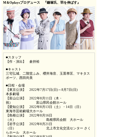
M＆Oplaysプロデュース 『鎌塚氏、羽を伸ばす』
■スタッフ
【作・演出】 倉持裕
■キャスト
三宅弘城、二階堂ふみ、櫻井海音、玉置孝匡、マキタス
ポーツ、西田尚美
■日程・会場
【東京公演】 2022年7月17日(日)～8月7日(日)
本多劇場
【富山公演】 2022年8月11日（木・
祝） 富山県民会館ホール
【愛知公演】 2022年8月13日（土）・14日（日）
東海市芸術劇場大ホール
【島根公演】 2022年8月16日
（火） 島根県民会館 大ホール
【岩手公演】 2022年8月21日
（日） 北上市文化交流センター さく
らホール 大ホール
【新潟公演】 2022年8月24日