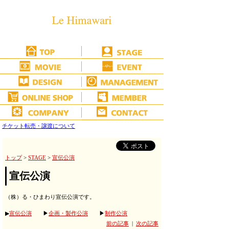
チケット転売・譲渡について
トップ
>
STAGE
>
宣伝公演
宣伝公演
（株）る・ひまわり宣伝公演です。
▶
宣伝公演
▶
企画・製作公演
▶
制作公演
前の記事
|
次の記事