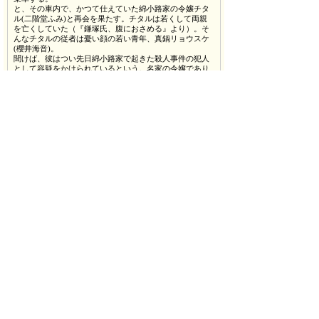
と、その車内で、かつて仕えていた綿小路家の令嬢チタ
ル(二階堂ふみ)と再会を果たす。チタルは若くして両親
を亡くしていた（『鎌塚氏、腹におさめる』より）。そ
んなチタルの従者は憂い顔の若い青年、真鍋リョウスケ
(櫻井海音)。
聞けば、彼はつい先日綿小路家で起きた殺人事件の犯人
として容疑をかけられているという。名家の令嬢であり
ながら探偵に憧れているチタルは真相究明に燃えてい
る。
この列車に乗り込んだらしい真犯人をつきとめるべく、
アカシに協力を要請する。本音を言えば休息が苦痛だっ
たアカシは、結局乗客の身辺調査を開始する。
裏の顔は詐欺師、実業家・柳平トクジ(マキタスポーツ)
や、クイズ好きの侯爵夫人、諏訪ノギク(西田尚美)な
ど、ひとクセもふたクセもある乗客や、アカシとは旧知
の仲、宇佐スミキチ(玉置孝匡)など、賑やかな登場人物
が入り乱れ、またしても面倒な騒動に巻き込まれていく
アカシ。そして、列車の中でも第二の事件が勃発！
疾走する列車の中、アカシの活躍によってハッピーエン
ドの大団円を迎えることができるのか、果たして、結末
はいかに―――！
■担当者からのPR
人気シリーズ「鎌塚氏シリーズ」第6弾の舞台は豪華列
車！
休暇を言い渡されたアカシだが休み方が分からな
い・・。ひょんなことから豪華列車に乗ることになった
アカシだが、
とある殺人事件の犯人捜しを手伝うことに。鎌塚氏に羽
を伸ばす時間は訪れるのか！？