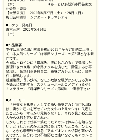
（水） りゅーとぴあ新潟市民芸術文
化会館・劇場
【大阪公演】 2022年8月27日（土）・28日（日）
梅田芸術劇場 シアター・ドラマシティ
■チケット発売日
東京公演 2022年5月14日
（土）
■作品概要
本作は三宅弘城が主演を務め2011年から定期的に上演し
ている人気シリーズ「鎌塚氏シリーズ」の第6弾となる新
作です。
今回はヒロインに「鎌塚氏、腹におさめる」で登場した
推理好きの令嬢、綿小路チタルを演じた二階堂ふみが再
登場し、豪華列車を舞台に、鎌塚アカシとともに、難事
件に挑戦します。
断崖絶壁、長い鉄橋、なぜか危険な場所ばかり走る列車
を舞台に展開する、スクリューボールコメディ（＆少し
ミステリー）『鎌塚氏シリーズ』第6弾にご期待下さい。
■ストーリー
『完璧なる執事』として名高い鎌塚アカシ(三宅弘城)
は、密かに思いを寄せていた女中の上見ケシキに失恋し
たことから、すっかり元気をなくし、それを見かねた主
人から休暇を言い渡された。
しかしこれまで仕事一筋だったアカシは休み方を知らな
い。どうしたものかと途方に暮れていたところ、ひょん
なことから豪華寝台特急『アルビオン』の切符が舞い込
んできた。自分には分不相応だと迷いながらもアカシは
乗車する。