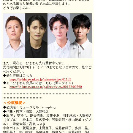
のとある出入り業者の役で本編に登場します。
どうぞお楽しみに。
また、現在る・ひまわり先行受付中です。
受付期間は3月29日（日）23:59までとなりますので、是非ご
利用ください。
◆受付詳細はこちら
→
https://le-himawari.co.jp/releases/view/01183
◆る・ひまわり会員の方はこちら（要ログイン）
→
https://le-himawari.co.jp/galleries/view/00122/00760
＝＝＝＝＝＝＝＝＝＝＝＝＝＝＝＝＝＝＝＝＝＝＝＝＝＝＝
＝＝＝＝＝＝＝＝＝＝＝＝
＜公演概要＞
◆公演名：ミュージカル『complex』
◆作曲・脚本・演出：大野裕之
◆出演： 室将也、麻央侑希、加藤夕夏、岡本悠紀・大野裕之
（ダブル）、松本岳、星名美怜、設楽銀河・横山統威（ダブ
ル）、峰蘭太郎／高嶺ふぶき
中島ボイル、鷲尾直彦、上野宝子、佐藤都輝子、多井一晃、
出田英人、杉山味穂、高畠伶奈、城島かほ、伊藤卯咲、茅丘