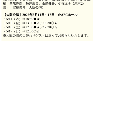
梢、髙尾静奈、梅井富貴、南條健吾、小寺涼子（東京公
演）、安福祭り（大阪公演）
【大阪公演】2026年5月14日～17日 ＠ABCホール
・5/14（木）⇒18:30◆★
・5/15（金）⇒13:00◆☆／18:30◇★
・5/16（土）⇒12:00◆★／17:30◇☆
・5/17（日）⇒12:00◇☆
※大阪公演の日替わりゲストは追ってお知らせいたします。
【東京公演】2026年5月21日～24日 ＠博品館劇場
・5/21（木）⇒18:30◇☆ 原田優一
・5/22（金）⇒14:00◆★ 林光哲
・5/23（土）⇒12:00◇☆ 高崎翔太／17:30◇★ 高崎翔太
・5/24（日）⇒12:00◆★ 横山統威
※ヨガ・パイナップル：◆岡本悠紀 ◇大野裕之
※若い男：★設楽銀河 ☆横山統威
◆チケット料金（税込・全席指定） S席：10,000円 ／ A
席：7,000円
◆一般発売：2026年4月19日（日）12:00
◆チケット取り扱い
・イープラス
https://eplus.jp/complex2026/
・チケットぴあ
https://w.pia.jp/t/complex/
◆主催： 劇団とっても便利 る・ひまわり
◆お問合せ：る・ひまわり
info@le-himawari.co.jp
◆公演HP：
https://le-
himawari.co.jp/galleries/view/00132/00758