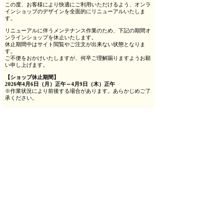
この度、お客様により快適にご利用いただけるよう、オンラ
インショップのデザインを全面的にリニューアルいたしま
す。
リニューアルに伴うメンテナンス作業のため、下記の期間オ
ンラインショップを休止いたします。
休止期間中はサイト閲覧やご注文が出来ない状態となりま
す。
ご不便をおかけいたしますが、何卒ご理解賜りますようお願
い申し上げます。
【ショップ休止期間】
2026年4月6日（月）正午～4月9日（木）正午
※作業状況により前後する場合があります。あらかじめご了
承ください。
またショップ再開後には、オンラインショップリニューアル
記念として
【リニューアル記念 送料無料セール】
を開催いた
します。
ショップ再開後から4月20日（月）13時まで
の期間中、一度
のご注文で税込6,600円以上購入時の送料が無料となりま
す。
是非この機会にご利用くださいませ。
＜る・ひまわりオンラインショップ＞
http://www.lehimawari-onlineshop.com/
|
ホーム
|
↑トップ
|
Copyright (C) Le Himawari Co.,Ltd.