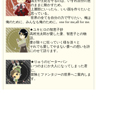
国王や王妃を守るのは、いずれ自分の意
のままに動かすため。
上層部にいったら、いい国を作りたいと
思っている。
世界の全てを自分の力で守りたい。俺は
俺のために、みんなも俺のために。one for me,all for me.
★ユキヒロの智恵子抄
高村光太郎が愛した妻、智恵子との物
語。
妻が除々に狂っていく様を淡々と
それでも愛してやまない妻への想いを詩
にのせて語ります。
★りゅうのピーターパン
いつのまにか大人になってしまった君
に。
冒険とファンタジーの世界へご案内しま
す。
★かっちの沖田総司
食事の時も、散歩の時も、人を斬る時も
笑顔を絶やさない新撰組1番隊組長。
悪い人を拷問しちゃう土方さんの横でも
ゲンコツが口に入る近藤さんの横でも、
常に楽しそうな青年剣士の物語。
★まぁくんの走れメロス
暴君に物申したい！
でも妹の結婚式には出たい！
代わりに友を置いていきたい！