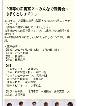
『僕等の図書室２～みんなで読書会～
（ぼくとしょ２）』
2012年に、大阪限定上演で話題となったあの噂のリーデ
ィング公演
『僕等の図書室』略して『ぼくとしょ』。
お客様からの熱望を受けて、ついに東京パルコ劇場へ進
出です！
6人の国語の先生に扮した役者たちによる6つの優しい物
語。
＜東京公演＞
【日程】2012年9月27日（木）～9月30日（日）
【会場】パルコ劇場
【演出】板垣恭一
【音楽】日野悠平
【作】
「三銃士ムライ」 斎藤栄作
「ユキヒロの智恵子抄」 穴吹一朗
「りゅうのピーターパン」 穴吹一朗
「かっちの沖田総司」 小峯裕之
「走れメロス」 毛利亘宏
「ゆーきピノキオ」 小峯裕之
【出演】村井良大、滝口幸広、中村龍介、井深克彦、大
山真志、井澤勇貴