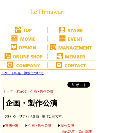
チケット転売・譲渡について
トップ
>
STAGE
>
企画・製作公演
企画・製作公演
（株）る・ひまわり企画・製作公演です。
▶
宣伝公演
▶
企画・製作公演
▶
制作公演
前の記事
|
次の記事