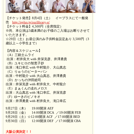
【チケット発売】8月4日（土） イープラスにて一般発
売
http://eplus.jp/ourlibrary-e/
【チケット料金】4,500円（全席指定）
※尚、本公演は3歳未満のお子様のご入場はお断りさせて
いただきます。
☆29日（土）お昼公演のみ子供料金設定あり 3,500円（3
歳以上～小学生まで）
【内容＆スケジュール】
（A）三銃士ムライ
出演：村井良大 with 井深克彦、井澤勇貴
（B）ユキヒロの智恵子抄
出演：滝口幸広 with 中村龍介、大山真志
（C）りゅうのピーターパン
出演：中村龍介 with 大山真志、井澤勇貴
（D）かっちの沖田総司
出演：井深克彦 with 村井良大、中村龍介
（E）まぁくんの走れメロス
出演：大山真志 with 滝口幸広、井深克彦
（F）ゆーきのピノキオ
出演：井澤勇貴 with 村井良大、滝口幸広
9月27日（木） 19:00開演 AEF
9月28日（金） 14:00開演 DCA ／19:00開演 FEB
9月29日（土）☆12:00開演 ACF ／17:00開演 BED
9月30日（日） 12:00開演 DEF ／17:00開演 CBA
大阪公演決定！！