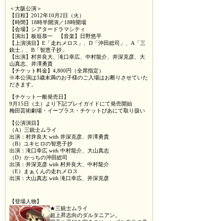
＜大阪公演＞
【日程】2012年10月2日（火）
【時間】18時半開演／18時開場
【会場】シアタードラマシティ
【演出】板垣恭一 【音楽】日野悠平
【上演演目】E「走れメロス」、D「沖田総司」、A「三
銃士」、B「智恵子抄」
【出演】村井良大、滝口幸広、中村龍介、井深克彦、大
山真志、井澤勇貴
【チケット料金】4,800円（全席指定）
※本公演は3歳未満のお子様のご入場はお断りさせていた
だきます。
【チケット一般発売日】
9月15日（土）より下記プレイガイドにて発売開始
梅田芸術劇場・イープラス・チケットぴあにて取り扱い
【公演演目】
（A）三銃士ムライ
出演：村井良大 with 井深克彦、井澤勇貴
（B）ユキヒロの智恵子抄
出演：滝口幸広 with 中村龍介、大山真志
（D）かっちの沖田総司
出演：井深克彦 with 村井良大、中村龍介
（E）まぁくんの走れメロス
出演：大山真志 with 滝口幸広、井深克彦
【登場人物】
★三銃士ムライ
超上昇志向のダルタニアン。