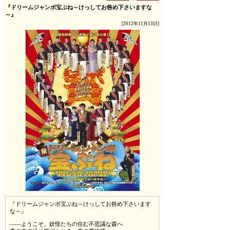
『ドリームジャンボ宝ぶね～けっしてお咎め下さいますな
～』
[2012年11月13日]
『ドリームジャンボ宝ぶね～けっしてお咎め下さいます
な～』
――ようこそ。妖怪たちの住む不思議な森へ