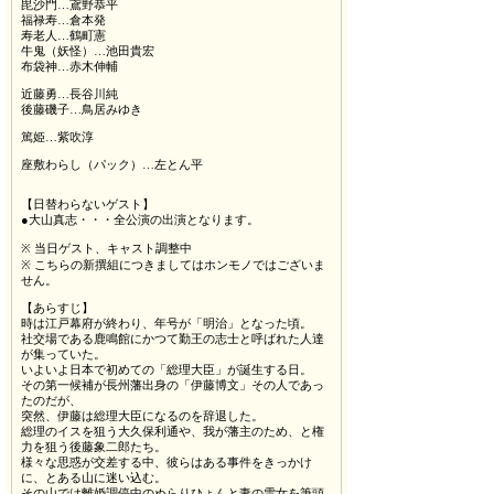
毘沙門…鳶野恭平
福禄寿…倉本発
寿老人…鶴町憲
牛鬼（妖怪）…池田貴宏
布袋神…赤木伸輔
近藤勇…長谷川純
後藤磯子…鳥居みゆき
篤姫…紫吹淳
座敷わらし（パック）…左とん平
【日替わらないゲスト】
●大山真志・・・全公演の出演となります。
※ 当日ゲスト、キャスト調整中
※ こちらの新撰組につきましてはホンモノではございま
せん。
【あらすじ】
時は江戸幕府が終わり、年号が「明治」となった頃。
社交場である鹿鳴館にかつて勤王の志士と呼ばれた人達
が集っていた。
いよいよ日本で初めての「総理大臣」が誕生する日。
その第一候補が長州藩出身の「伊藤博文」その人であっ
たのだが、
突然、伊藤は総理大臣になるのを辞退した。
総理のイスを狙う大久保利通や、我が藩主のため、と権
力を狙う後藤象二郎たち。
様々な思惑が交差する中、彼らはある事件をきっかけ
に、とある山に迷い込む。
その山では離婚調停中のぬらりひょんと妻の雪女を筆頭