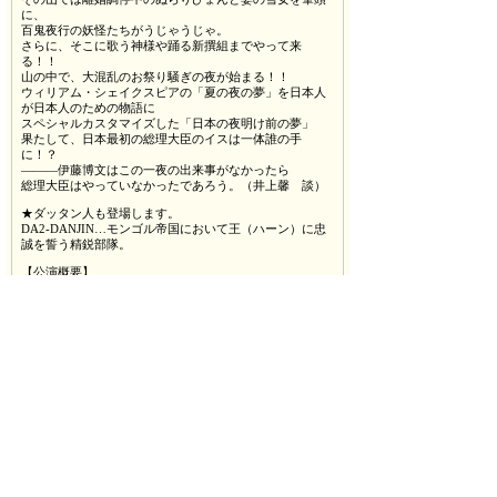
に、
百鬼夜行の妖怪たちがうじゃうじゃ。
さらに、そこに歌う神様や踊る新撰組までやって来
る！！
山の中で、大混乱のお祭り騒ぎの夜が始まる！！
ウィリアム・シェイクスピアの「夏の夜の夢」を日本人
が日本人のための物語に
スペシャルカスタマイズした「日本の夜明け前の夢」
果たして、日本最初の総理大臣のイスは一体誰の手
に！？
―――伊藤博文はこの一夜の出来事がなかったら
総理大臣はやっていなかったであろう。（井上馨 談）
★ダッタン人も登場します。
DA2-DANJIN…モンゴル帝国において王（ハーン）に忠
誠を誓う精鋭部隊。
【公演概要】
＜東京公演＞
会場：青山劇場
2013年1月 6日（日）17:00開演
2013年1月 7日（月）18:30開演
2013年1月 8日（火）18:30開演
2013年1月 9日（水）15:00開演
2013年1月10日（木）18:30開演
2013年1月11日（金）18:30開演
2013年1月12日（土）13:00開演／18:00開演
2013年1月13日（日）12:00開演／17:00開演
※開場時間は各公演開演の30分前(予定)
☆チケット☆
東京公演チケット一般発売：12月1日（土）から発売予定