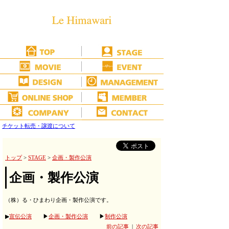
チケット転売・譲渡について
トップ
>
STAGE
>
企画・製作公演
企画・製作公演
（株）る・ひまわり企画・製作公演です。
▶
宣伝公演
▶
企画・製作公演
▶
制作公演
前の記事
|
次の記事