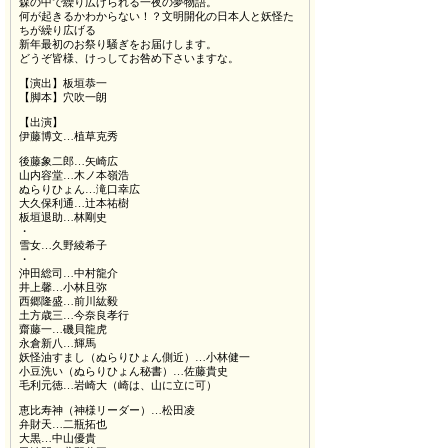
森の中で繰り広げられる一夜の夢物語。
何が起きるかわからない！？文明開化の日本人と妖怪た
ちが繰り広げる
新年最初のお祭り騒ぎをお届けします。
どうぞ皆様、けっしてお咎め下さいますな。
【演出】板垣恭一
【脚本】穴吹一朗
【出演】
伊藤博文…植草克秀
後藤象二郎…矢崎広
山内容堂…木ノ本嶺浩
ぬらりひょん…滝口幸広
大久保利通…辻本祐樹
板垣退助…林剛史
・
雪女…久野綾希子
・
沖田総司…中村龍介
井上馨…小林且弥
西郷隆盛…前川紘毅
土方歳三…今奈良孝行
齋藤一…磯貝龍虎
永倉新八…輝馬
妖怪油すまし（ぬらりひょん側近）…小林健一
小豆洗い（ぬらりひょん秘書）…佐藤貴史
毛利元徳…岩崎大（崎は、山に立に可）
恵比寿神（神様リーダー）…松田凌
弁財天…二瓶拓也
大黒…中山優貴