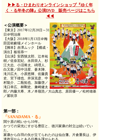
▶▶る・ひまわりオンラインショップ『
ゆく年
く・る年冬の陣
』公演DVD 販売ページはこちら
◀◀
＜公演概要＞
【東京】2017年12月28日～31
日＠明治座
【大阪】2018年1月13日＠梅
田芸術劇場メインホール
【脚本】赤澤ムック 【構成・
演出】板垣恭一
【出演】安西慎太郎、辻本祐
樹／佐奈宏紀、永田崇人、杉
江大志、小沼将太、碕理人、
白又敦／田中涼星、蒼木陣、
滝川広大、小原悠輝、佐藤貴
史、宮下雄也、井深克彦、中
村龍介、二瓶拓也、加藤啓／
滝口幸広、林剛史、兼崎健太
郎／内藤大希、木ノ本嶺浩／大山真志、原田優一／松村雄基
／紫吹淳
第一部：
「SANADAMA・る」
関ケ原の戦いから10年。
かつての栄光にすがる豊臣と、徳川家康の対立は続いてい
た。
家康から白羽の矢が立てられたのは仙台藩。片倉重長は、伊
達政宗からとある任務を課せられる。