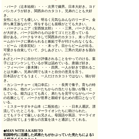
・パーク（辻本祐樹）・・・次男で嫡男。日本大好き。ヨド
バシカメラが好き。関西弁のカタコト。兄弟のことも大好
き。
女性にもとても優しい。明るく元気なみんなのリーダー。金
持ち兼王族なので、何をするにも規模がとても大きい。
・パークジュニア（安西慎太郎）・・・三男。パーク兄さん
が大好き。パーク以外のものは全てゴミだと思っている
節がある。パークをマネして関西弁のカタコト。末っ子のビ
ームがパークに褒められると嫉妬で手が付けられなくなる。
・ビーム（佐奈宏紀）・・・末っ子。目からビームが出る。
可愛さを自覚していて、少しあざとい。三男の兄好きを面白
がり、
わざとパークに自分だけ評価されることをやってのける。葉
子にはツンケンしているが実は認めている。唐揚げ好き。
・フィーバー（蒼木陣）・・・四男。一人が好きで群れるこ
とは大嫌い。兄弟の間でも淡々と自分の意見を言う。
日本語がとてもうまく、一人だけカタコトではない。猫が好
き。
・カンコーチョー（滝口幸広）・・・長男で養子。育ちの特
殊さから、他のメンバーたちからの当たりも強いが飄々と
している。能力はとても高く、弟たちを見守りながらパーク
の右腕として、パークが世界と親睦するための窓口となって
いる。
・ミスターサダキチ山本（二瓶拓也）・・・日本人通訳。漂
流していたところを、マーライオンたちに助けられた。
とてもドライで厳しいお兄さん。母国語や英語、マーライオ
ン語が出てしまう彼らの言葉を淡々と通訳してくれる。
◆MAN WITH A KABUTO
戦国時代に活躍した武将たちがかぶっていた兜たちによる5