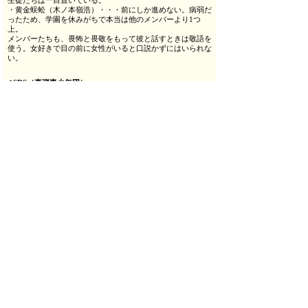
生徒たちは一目置いている。
・黄金蜈蚣（木ノ本嶺浩）・・・前にしか進めない。病弱だ
ったため、学園を休みがちで本当は他のメンバーより1つ
上。
メンバーたちも、畏怖と畏敬をもって彼と話すときは敬語を
使う。女好きで目の前に女性がいると口説かずにはいられな
い。
◆SDS（真弾青少年団）
「関ヶ原でもっとも影響力のある100人」に選ばれたオシャ
レでコケティッシュな9人組。
「Not a Future」PV見る▶
・ダディ（大山真志）
・アニ（内藤大希）
・モンキー・Ｓ・サスケ（小沼将太）
・クラウディア（碕理人）
・ウォーター（田中涼星）
・サンダー（滝川広大）
・ファイヤー（小原悠輝）