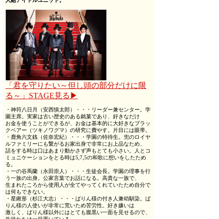
人組アイドルユニット。
「君を守りたい～但し頭の部分だけに限
る～」STAGE見る▶
・神符八日月（安西慎太郎）・・・リーダー兼センター。学
園主席。実家は古い歴史のある銘菓であり、好きなだけ
お金を使うことができるが、お金は基本的に大好きなブラッ
クベアー（ツキノワグマ）の研究に費やす。片目には眼帯。
・鹿角六文銭（佐奈宏紀）・・・学園の特待生。兜のロイヤ
ルファミリーにも繋がるお家出身で非常にお上品なため、
話をする時は口はあまり動かさず声もとても小さい。人とコ
ミュニケーションをとる時は5,7,5の和歌に想いをしたため
る。
・一の谷馬蘭（永田崇人）・・・生徒会長。学園の理事を行
う一族の出身。公家言葉でお話になる。高貴な一族で、
生まれたころから使用人が全てやってくれていたため自分で
は何もできない。
・星鍬形（杉江大志）・・・ばりん様の付き人兼幼馴染。ば
りん様の人使いが非常に荒いため苦労性。好き嫌いは
激しく、ばりん様以外にはとても腹黒い一面を見せるので、