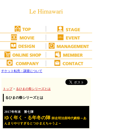
チケット転売・譲渡について
トップ
>
るひまの祭シリーズとは
るひまの祭シリーズとは
2017年年末 第七弾
ゆく年く・る年冬の陣
師走明治座時代劇祭～あ
んまりやりすぎるとつかまえちゃうよ～