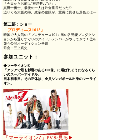
「今日からお前は“根津甚八”だ」。
真田十勇士、最後の一人は片倉重長だった!?
迫りくる大坂の陣。政宗の左眼が、重長に見せた景色とは―
第二部：
ショー
「プロディ―ス1615」
韓国で大人気の「プロデュース101」風の各芸能プロダクシ
ョンから選りすぐりのアイドルメンバーがやってきて１位を
競う公開オーディション番組
司会：三上真史
参加ユニット：
◆マーライオンZ
「アジアで最も影響のある100像」に選ばれそうになるくら
いのスーパーアイドル。
日本初来日。その正体は、全員シンガポール出身のマーライ
オン。
「マーライオンZ」PVを見る▶