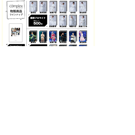
▲『太秦ライムライト』Blu-ray
6000円
▲『葬式の名人』DVD
5000円
▲『ミュジコフィリア』Blu-ray・DVD
5000円
▲『美しい人』DVD
3500円
▲『complex』2023年版Blu-ray
5000円
▲『complex』2008年版サントラCD
2000円
▲福本清三Tシャツ
5000円
書籍
▲『デンさんのプール 杉本傳〜水泳ニッポンを作った男』
1700円
▲『チャップリンとヒトラー』
2500円
▲『チャップリン 作品とその生涯』
1000円
▲『福本清三 無心』
3000円
【販売時間＆販売場所】