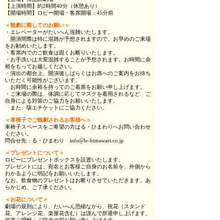
【上演時間】約2時間40分（休憩あり）
【開場時間】ロビー開場・客席開場：45分前
＜観劇に際してのお願い＞
・エレベーターがたいへん混雑いたします。
開演間際は特に混雑が予想されますので、お早めのご来場
をお勧めいたします。
・客席内でのご飲食は固くお断りいたします。
・お手洗いは大変混雑することが予想されます。お時間に余
裕をもってお越しください。
・演出の都合上、開演後しばらくはお席へのご案内をお待ち
いただく可能性がございます。
お時間に余裕を持ってのご着席をお願い申し上げます。
・ご来場の際は、体調に応じてマスクを着用されるなど、ご
自身による対策のご協力をお願いいたします。
また、咳エチケットにご協力ください。
＜車椅子でご観劇されるお客様へ＞
車椅子スペースをご希望の方はる・ひまわりへお問い合わせ
ください。
問合せ先：る・ひまわり info@le-himawari.co.jp
＜プレゼントについて＞
ロビーにプレゼントボックスを設置いたします。
プレゼントには、宛名とお客様ご自身のお名前を、外側から
わかるように明記をお願いいたします。
なお、飲食物のプレゼントはお断りさせていただきます。あ
らかじめ、ご了承ください。
＜お花について＞
劇場の規則により、たいへん恐縮ながら、祝花（スタンド
花、アレンジ花、楽屋花含む）は謹んで辞退申し上げます。