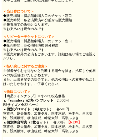
何卒ご理解・ご協力の程お願い申し上げます。
＜当日券について＞
◆販売場所：博品館劇場入口のチケット窓口
◆販売時間：各公演開演45分前から販売開始
※先着順での販売となります。
※お支払いは現金のみです。
＜リピーターチケットについて＞
◆販売場所：博品館劇場入口のチケット窓口
◆販売時間：各公演終演後10分程度
※お支払いは現金のみです。
※販売対象外の公演もございます。詳細は売り場でご確認く
ださい。
＜払い戻しに関するご注意＞
主催者がやむを得ないと判断する場合を除き、払戻しや他日
へのお振替はいたしかねます。
また、出演者変更の場合でも、他の公演回への変更や払戻し
はいたしかねます。ご了承ください。
＜物販について＞
【商品ラインナップ】※すべて税込価格
▲『complex』公演パンフレット
2,000円
B5サイズ／全32ページ
▲個別ブロマイド（3枚セット）
各500円
室将也、麻央侑希、加藤夕夏、岡本悠紀、松本岳、星名美
怜、設楽銀河、横山統威、峰蘭太郎、高嶺ふぶき
▲個別舞台写真（3枚セット）
各500円
【NEW】
室将也、麻央侑希、加藤夕夏、岡本悠紀、松本岳、星名美
怜、設楽銀河、横山統威、峰蘭太郎、高嶺ふぶき