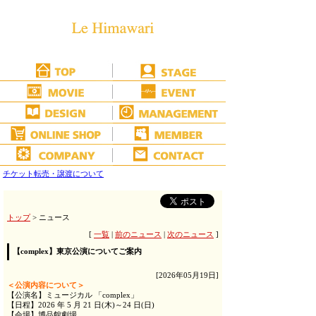
チケット転売・譲渡について
トップ
> ニュース
[
一覧
|
前のニュース
|
次のニュース
]
【complex】東京公演についてご案内
[2026年05月19日]
＜公演内容について＞
【公演名】ミュージカル 「complex」
【日程】2026 年 5 月 21 日(木)～24 日(日)
【会場】博品館劇場