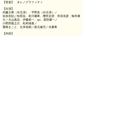
【音楽】 オレノグラフィティ
【出演】
内藤大希（Ｗ主演）、平野良（Ｗ主演）／
佐奈宏紀／松田岳、前川優希、櫻井圭登、井深克彦、鯨井康
介／大山真志、伊藤裕一、spi、原田優一／
小野田龍之介、松村雄基／
粟根まこと、辻本祐樹／坂元健児／水夏希
【内容】
＜オリジナ・る ミュージカ・る 明治座で逆風に帆を張・る!!
＞
―時は平安末期。人々は疲弊している。 数年前に朝廷が起こ
した些細ないざこざは、平家と源氏という武士の棟梁たちを
巻き込んでの大きな戦となった。
戦は落ち着き、平家の世の中となったが、人々の暮らしはま
まならないまま。明日を迎えることすら不安なその暮らしを
送っていた。 そんな時代の「東国」（とうごく）に、源氏の
御曹司であった源頼朝が島流しとなった。
東国の一領主であった北条一族の次男、北条義時は、父の時
政に命令されるまま、頼朝の側近として仕えることとなる
が…。 武士の棟梁の御曹司にも関わらず、すぐに誰かに感情
移入しては泣く、涙もろい源頼朝と、東国の天才と謳われる
も、辛辣な策略家、北条義時。
周囲に理解されずに生きてきた二人が互いの「理解者」とな
った時、東国に今まで吹いたことのない風が吹き始める。
頼朝と義時、二人と、二人が守りたいと願った仲間たちによ
る「鎌倉幕府」出航のお話。
＊＊＊＊＊＊＊＊＊＊＊＊＊＊＊＊＊＊＊＊＊＊＊＊＊＊＊
＊＊＊＊＊＊＊＊＊＊＊＊＊＊＊＊