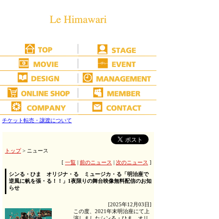
チケット転売・譲渡について
トップ
> ニュース
[
一覧
|
前のニュース
|
次のニュース
]
シンる・ひま オリジナ・る ミュージカ・る「明治座で
逆風に帆を張・る！！」1夜限りの舞台映像無料配信のお知
らせ
[2025年12月03日]
この度、2021年末明治座にて上
演しましたシンる・ひま オリ