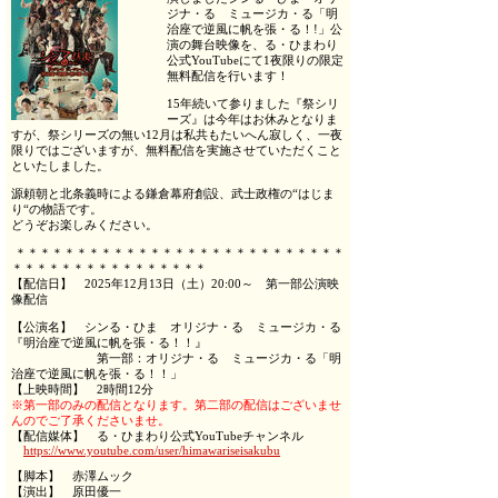
ジナ・る ミュージカ・る「明
治座で逆風に帆を張・る！!」公
演の舞台映像を、る・ひまわり
公式YouTubeにて1夜限りの限定
無料配信を行います！
15年続いて参りました『祭シリ
ーズ』は今年はお休みとなりま
すが、祭シリーズの無い12月は私共もたいへん寂しく、一夜
限りではございますが、無料配信を実施させていただくこと
といたしました。
源頼朝と北条義時による鎌倉幕府創設、武士政権の“はじま
り“の物語です。
どうぞお楽しみください。
＊＊＊＊＊＊＊＊＊＊＊＊＊＊＊＊＊＊＊＊＊＊＊＊＊＊＊
＊＊＊＊＊＊＊＊＊＊＊＊＊＊＊＊
【配信日】 2025年12月13日（土）20:00～ 第一部公演映
像配信
【公演名】 シンる・ひま オリジナ・る ミュージカ・る
『明治座で逆風に帆を張・る！！』
第一部：オリジナ・る ミュージカ・る「明
治座で逆風に帆を張・る！！」
【上映時間】 2時間12分
※第一部のみの配信となります。第二部の配信はございませ
んのでご了承くださいませ。
【配信媒体】 る・ひまわり公式YouTubeチャンネル
https://www.youtube.com/user/himawariseisakubu
【脚本】 赤澤ムック
【演出】 原田優一