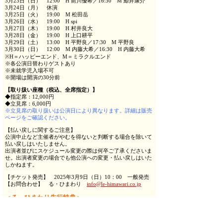
3月23日（日） 12:00 H 前川優希／16:30 M 鯨井康介
3月24日（月） 休演
3月25日（火） 19:00 M 松田岳
3月26日（水） 19:00 H spi
3月27日（木） 19:00 H 村井良大
3月28日（金） 19:00 H 上口耕平
3月29日（土） 13:00 H 平野良／17:30 M 平野良
3月30日（日） 12:00 M 内藤大希／16:30 H 内藤大希
※H＝ハッピーエンド、M＝ミラクルエンド
※各公演日替わりゲストあり
※未就学児入場不可
※開場は開演の30分前
【取り扱い座種（税込、全席指定）】
◆指定席：12,000円
◆立見席：6,000円
※立見席の取り扱いは公演日により異なります。詳細は販売
ページをご確認ください。
【払い戻しに関するご注意】
公演中止など主催者がやむを得ないと判断する場合を除いて
払い戻しはいたしません。
出演者並びにスケジュール変更の際は何卒ご了承くださいま
せ。出演者変更の場合でも他公演への変更・払い戻しはいた
しかねます。
【チケット発売】 2025年3月9日（日）10：00 一般発売
【お問合わせ】 る・ひまわり
info@le-himawari.co.jp
＜る・ひまわり先行特典＞
※特典の内容は変更になる可能性がございます。
※特典は、会場にてチケットをご提示の上、お受け取りくだ
さい。