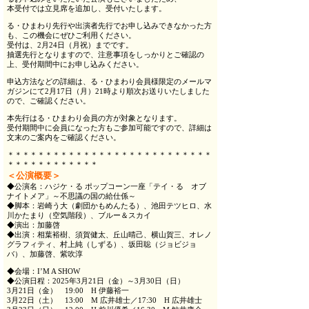
本受付では立見席を追加し、受付いたします。
る・ひまわり先行や出演者先行でお申し込みできなかった方
も、この機会にぜひご利用ください。
受付は、2月24日（月祝）までです。
抽選先行となりますので、注意事項をしっかりとご確認の
上、受付期間中にお申し込みください。
申込方法などの詳細は、る・ひまわり会員様限定のメールマ
ガジンにて2月17日（月）21時より順次お送りいたしました
ので、ご確認ください。
本先行はる・ひまわり会員の方が対象となります。
受付期間中に会員になった方もご参加可能ですので、詳細は
文末のご案内をご確認ください。
＊＊＊＊＊＊＊＊＊＊＊＊＊＊＊＊＊＊＊＊＊＊＊＊＊＊＊
＊＊＊＊＊＊＊＊＊＊＊＊
＜公演概要＞
◆公演名：ハジケ・る ポップコーン一座「テイ・る オブ
ナイトメア」～不思議の国の給仕係～
◆脚本：岩崎う大（劇団かもめんたる）、池田テツヒロ、水
川かたまり（空気階段）、ブルー＆スカイ
◆演出：加藤啓
◆出演：相葉裕樹、須賀健太、丘山晴己、横山賀三、オレノ
グラフィティ、村上純（しずる）、坂田聡（ジョビジョ
バ）、加藤啓、紫吹淳
◆会場：I’M A SHOW
◆公演日程：2025年3月21日（金）～3月30日（日）
3月21日（金） 19:00 H 伊藤裕一
3月22日（土） 13:00 M 広井雄士／17:30 H 広井雄士