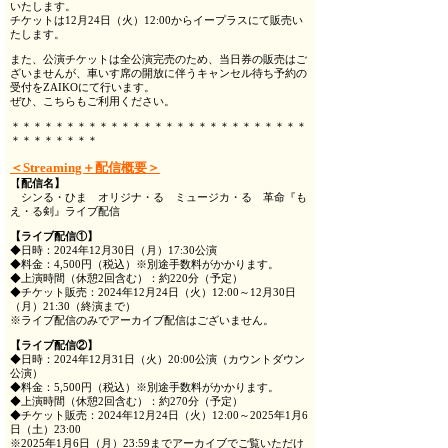
いたします。
チケットは12月24日（火）12:00からイープラスにて販売い
たします。
また、公演チケットは全公演完売のため、当日券の販売はご
ざいませんが、車いす席の開放に伴うキャンセル待ち予約の
受付をZAIKOにて行います。
ぜひ、こちらもご利用ください。
＊＊＊＊＊＊＊＊＊＊＊＊＊＊＊＊＊＊＊＊＊＊＊＊＊＊＊
＊＊＊＊＊＊＊＊
＜Streaming＋配信概要＞
【
配信名】
シンる・ひま オリジナ・る ミュージカ・る 革命『も
え・る剣』ライブ配信
【ライブ配信①】
◆日時：2024年12月30日（月）17:30公演
◆料金：4,500円（税込）※別途手数料がかかります。
◆上演時間（休憩2回含む）：約220分（予定）
◆チケット販売：2024年12月24日（火）12:00～12月30日
（月）21:30（終演まで）
※ライブ配信のみでアーカイブ配信はございません。
【ライブ配信②】
◆日時：2024年12月31日（火）20:00公演（カウントダウン
公演）
◆料金：5,500円（税込）※別途手数料がかかります。
◆上演時間（休憩2回含む）：約270分（予定）
◆チケット販売：2024年12月24日（火）12:00～2025年1月6
日（土）23:00
※2025年1月6日（月）23:59までアーカイブでご覧いただけ