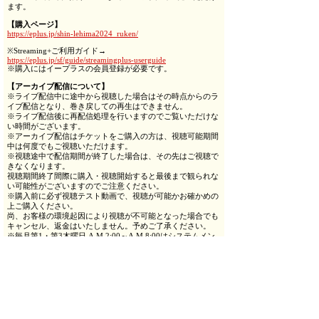
ます。
【購入ページ】
https://eplus.jp/shin-lehima2024_ruken/
※Streaming+ご利用ガイド→
https://eplus.jp/sf/guide/streamingplus-userguide
※購入にはイープラスの会員登録が必要です。
【アーカイブ配信について】
※ライブ配信中に途中から視聴した場合はその時点からのラ
イブ配信となり、巻き戻しての再生はできません。
※ライブ配信後に再配信処理を行いますのでご覧いただけな
い時間がございます。
※アーカイブ配信はチケットをご購入の方は、視聴可能期間
中は何度でもご視聴いただけます。
※視聴途中で配信期間が終了した場合は、その先はご視聴で
きなくなります。
視聴期間終了間際に購入・視聴開始すると最後まで観られな
い可能性がございますのでご注意ください。
※購入前に必ず視聴テスト動画で、視聴が可能かお確かめの
上ご購入ください。
尚、お客様の環境起因により視聴が不可能となった場合でも
キャンセル、返金はいたしません。予めご了承ください。
※毎月第1・第3木曜日 A.M.2:00～A.M.8:00はシステムメン
テナンスのため、アーカイブ配信がご視聴いただけません。
＜キャンセル待ち予約概要＞
車いす席の利用者がいない場合にお席のご案内をさせていた
だきます。
◆予約受付：2024年12月25日（水）12:00～各公演開演時間
まで
◆受付ページ →
https://le-himawari.zaiko.io/item/368874