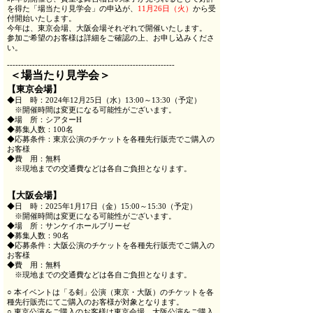
を得た「場当たり見学会」の申込が、
11月26日（火）
から受
付開始いたします。
今年は、東京会場、大阪会場それぞれで開催いたします。
参加ご希望のお客様は詳細をご確認の上、お申し込みくださ
い。
------------------------------------------------------------
＜場当たり見学会＞
【東京会場】
◆日 時：2024年12月25日（水）13:00～13:30（予定）
※開催時間は変更になる可能性がございます。
◆場 所：シアターH
◆募集人数：100名
◆応募条件：東京公演のチケットを各種先行販売でご購入の
お客様
◆費 用：無料
※現地までの交通費などは各自ご負担となります。
【大阪会場】
◆日 時：2025年1月17日（金）15:00～15:30（予定）
※開催時間は変更になる可能性がございます。
◆場 所：サンケイホールブリーゼ
◆募集人数：90名
◆応募条件：大阪公演のチケットを各種先行販売でご購入の
お客様
◆費 用：無料
※現地までの交通費などは各自ご負担となります。
○ 本イベントは「る剣」公演（東京・大阪）のチケットを各
種先行販売にてご購入のお客様が対象となります。
○ 東京公演をご購入のお客様は東京会場、大阪公演をご購入