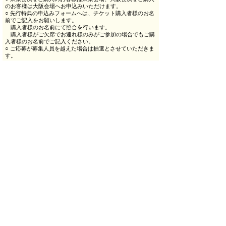
のお客様は大阪会場へお申込みいただけます。
○ 先行特典の申込みフォームへは、チケット購入者様のお名
前でご記入をお願いします。
購入者様のお名前にて照合を行います。
購入者様がご欠席でお連れ様のみがご参加の場合でもご購
入者様のお名前でご記入ください。
○ ご応募が募集人員を越えた場合は抽選とさせていただきま
す。
▽場当たり見学会申込方法▽
→
https://global-ssl05.jp/le-
himawari.co.jp/inquiry_logs/apply/00230
------------------------------------------------------------
【イベントのエントリー受付期間】
2024年11月26日（火）10：00～ 11月30日（土）23：59まで
※期間外のお申込はすべて無効となります。
※抽選の結果はメールでの通知連絡をもって代えさせていた
だきます。
※尚、抽選結果やメール送付状況についてのお問い合わせを
いただきましても、個別にはご案内できかねますので、あら
かじめご了承ください。
◆お問い合わせ：る・ひまわり
ruken2024_info@le-
himawari.co.jp
【公演HP】
https://ru-ken.com/