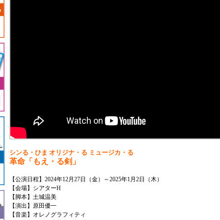
シンる・ひま オリジナ・る ミュージカ・る
革命「もえ・る剣」
【公演日程】2024年12月27日（金）～2025年1月2日（木）
【会場】シアターH
【脚本】土城温美
【演出】原田優一
【音楽】オレノグラフィティ