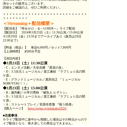
演セットの販売もございます。
詳細をご確認の上、ぜひご利用ください。
＊＊＊＊＊＊＊＊＊＊＊＊＊＊＊＊＊＊＊＊＊＊＊＊＊＊＊
＊＊＊＊＊＊＊＊
＜Streaming＋配信概要＞
【配信名】『時をかけ・る～LOSER～』ライブ配信
【配信日】 2024年3月23日（土）11:30公演／15:00公演
※3月29日（金）23:59までアーカイブあり（販売は29日
22:00まで）
【料金（税込）】 単品4,000円／セット7,800円
【上演時間】 約90分予定
【演目内容】
◆3月23日（土）11:30公演
・C：エンタメ活劇／大谷吉継 『莫逆の友』
・D：3.5次元ミュージカル／直江兼続 『ラブミュ☆北の関
ケ原』
・E：グランドミュージカル／真田信之 『ミュージカル
NOBUYUKI！！』
◆3月23日（土）15:00公演
・B：裁判劇／小早川秀秋 『被告人 ヒデトシ』
・D：3.5次元ミュージカル／直江兼続 『ラブミュ☆北の関
ケ原』
・A：ストレートプレイ／安国寺恵瓊 『嗤う怪僧』
【購入ページ】
https://eplus.jp/tokikake2024/
■注意事項
※ライブ配信中に途中から視聴した場合はその時点からのラ
イブ配信となり、巻き戻しての再生はできません。