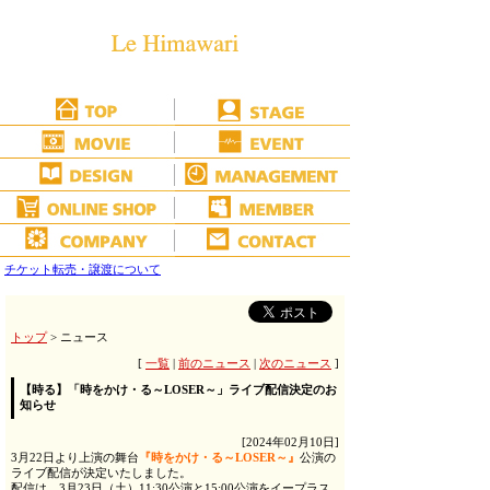
チケット転売・譲渡について
トップ
> ニュース
[
一覧
|
前のニュース
|
次のニュース
]
【時る】「時をかけ・る～LOSER～」ライブ配信決定のお
知らせ
[2024年02月10日]
3月22日より上演の舞台
『時をかけ・る～LOSER～』
公演の
ライブ配信が決定いたしました。
配信は、
3月23日（土）11:30公演と15:00公演
をイープラス