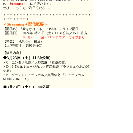
の「
Streaming＋
」にて行います。
ぜひ、こちらもご利用ください。
＊＊＊＊＊＊＊＊＊＊＊＊＊＊＊＊＊＊＊＊＊＊＊＊＊＊＊
＊＊＊＊＊＊＊＊
＜Streaming＋配信概要＞
【配信名】『時をかけ・る～LOSER～』ライブ配信
【配信日】 2024年3月23日（土）11:30公演／15:00公演
※3月29日（金）23:59までアーカイブあり
【料金】 4,000円（税込）
【上演時間】 約90分予定
【演目内容】
◆3月23日（土）11:30公演
・C：エンタメ活劇／大谷吉継 『莫逆の友』
・D：3.5次元ミュージカル／直江兼続 『ラブミュ☆北の関
ケ原』
・E：グランドミュージカル／真田信之 『ミュージカル
NOBUYUKI！！』
◆3月23日（土）15:00公演
・B：裁判劇／小早川秀秋 『被告人 ヒデトシ』
・D：3.5次元ミュージカル／直江兼続 『ラブミュ☆北の関
ケ原』
・A：ストレートプレイ／安国寺恵瓊 『嗤う怪僧』
チケット詳細は追ってお知らせいたします。
どうぞお楽しみに！
＊＊＊＊＊＊＊＊＊＊＊＊＊＊＊＊＊＊＊＊＊＊＊＊＊＊＊
＊＊＊＊＊＊＊＊