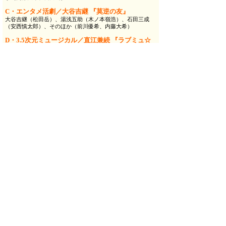
C・エンタメ活劇／大谷吉継 『莫逆の友』
大谷吉継（松田岳）、湯浅五助（木ノ本嶺浩）、石田三成
（安西慎太郎）、そのほか（前川優希、内藤大希）
D・3.5次元ミュージカル／直江兼続 『ラブミュ☆
北の関ケ原』
直江兼続（前川優希）、伊達政宗（松田岳）、徳川家康（内
藤大希）そのほか（安西慎太郎、木ノ本嶺浩）
E・グランドミュージカル／真田信之
『ミュージカ
ルNOBUYUKI!!』
真田信之（内藤大希）、真田幸村（前川優希）、真田昌幸
（木ノ本嶺浩）、そのほか（松田岳、安西慎太郎）
※5作品のうち、3作品の組み合わせとオープニング＆エンデ
ィングで1公演として上演いたします。
【会場】 新国立劇場小劇場
【日程】 2024年3月22日（金）～3月24日（日）
3月22日（金） 15:00（EBA）／19:00（CDE）
3月23日（土） 15:00（BDA）／19:00（DAE）
3月24日（日） 12:00（CBD）／16:00（ACE）
【チケット料金】 10,000円（税込）
【チケット発売】 2024年2月3日（土）10：00～ 一般発
売
【チケット取り扱い】
◆イープラス
https://eplus.jp/tokikake2024/
（PC＆スマー
トフォン）
【主催】 る･ひまわり