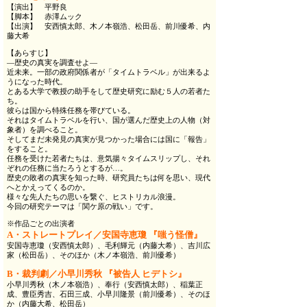
【演出】 平野良
【脚本】 赤澤ムック
【出演】 安西慎太郎、木ノ本嶺浩、松田岳、前川優希、内
藤大希
【あらすじ】
―歴史の真実を調査せよ―
近未来。一部の政府関係者が「タイムトラベル」が出来るよ
うになった時代。
とある大学で教授の助手をして歴史研究に励む５人の若者た
ち。
彼らは国から特殊任務を帯びている。
それはタイムトラベルを行い、国が選んだ歴史上の人物（対
象者）を調べること。
そしてまだ未発見の真実が見つかった場合には国に「報告」
をすること。
任務を受けた若者たちは、意気揚々タイムスリップし、それ
ぞれの任務に当たろうとするが…。
歴史の敗者の真実を知った時、研究員たちは何を思い、現代
へとかえってくるのか。
様々な先人たちの思いを繋ぐ、ヒストリカル浪漫。
今回の研究テーマは「関ケ原の戦い」です。
※作品ごとの出演者
A・ストレートプレイ／安国寺恵瓊 『嗤う怪僧』
安国寺恵瓊（安西慎太郎）、毛利輝元（内藤大希）、吉川広
家（松田岳）、そのほか（木ノ本嶺浩、前川優希）
B・裁判劇／小早川秀秋 『被告人 ヒデトシ』
小早川秀秋（木ノ本嶺浩）、奉行（安西慎太郎）、稲葉正
成、豊臣秀吉、石田三成、小早川隆景（前川優希）、そのほ
か（内藤大希、松田岳）