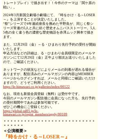
トレートプレイ）で描き出す！！今作のテーマは「関ケ原の
戦い」。
2024年3月新国立劇場小劇場にて、『時をかけ・る～LOSER
～』を上演することが決定いたしました。
“祭”シリーズで4年連続座長を務めた平野良が、同じく祭シ
リーズ常連の5人と共に紡ぐ歴史オムニバスストーリー。5人
5色の全く違う色の濃密な歴史物語を赤澤ムック脚本で描き
ます。
また、12月29日（金）～る・ひまわり先行予約の受付が開始
いたします。
申込方法などの詳細は、る・ひまわり会員様限定のメールマ
ガジンにて12月29日（金）正午より順次お送りいたしました
ので、ご確認ください。
ネットワークの状況などによりメールの到着が遅れる場合が
ありますが、配信済みのメールマガジンの内容はMEMBER
ページからログインすれば、メールと同様にご確認いただけ
ますので、どうぞご利用ください。
https://le-himawari.co.jp/galleries/index/00122
なお、現在も新規会員登録（無料）は受付中です。
今回のメールマガジン配信後に会員になった方も、先行予約
の受付期間中であれば参加可能です。
ぜひこの機会にご登録ください。
https://global-ssl05.jp/le-
himawari.co.jp/regist_members/apply/00109
＊＊＊＊＊＊＊＊＊＊＊＊＊＊＊＊＊＊＊＊＊＊＊＊＊＊＊
＊＊＊＊＊＊
＜公演概要＞
『時をかけ・る～LOSER～』