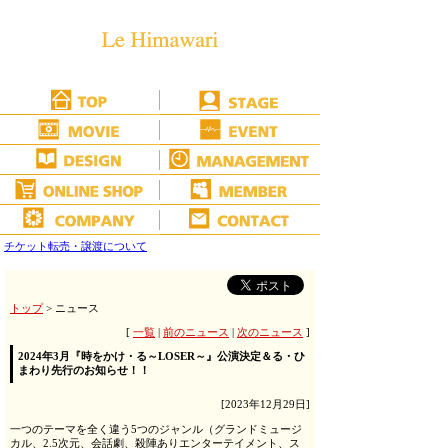
チケット転売・譲渡について
トップ
> ニュース
[
一覧
|
前のニュース
|
次のニュース
]
2024年3月『時をかけ・る～LOSER～』公演決定＆る・ひ
まわり先行のお知らせ！！
[2023年12月29日]
一つのテーマを全く違う5つのジャンル（グランドミュージ
カル、2.5次元、会話劇、殺陣ありエンターテイメント、ス