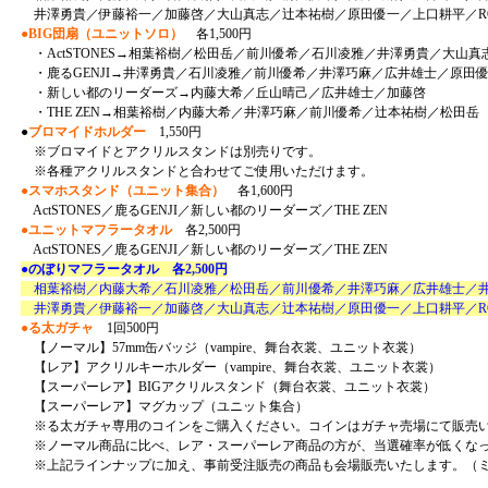
井澤勇貴／伊藤裕一／加藤啓／大山真志／辻本祐樹／原田優一／上口耕平／RO
●BIG団扇（ユニットソロ）
各1,500円
・ActSTONES→相葉裕樹／松田岳／前川優希／石川凌雅／井澤勇貴／大山真
・鹿るGENJI→井澤勇貴／石川凌雅／前川優希／井澤巧麻／広井雄士／原田
・新しい都のリーダーズ→内藤大希／丘山晴己／広井雄士／加藤啓
・THE ZEN→相葉裕樹／内藤大希／井澤巧麻／前川優希／辻本祐樹／松田岳
●
ブロマイドホルダー
1,550円
※ブロマイドとアクリルスタンドは別売りです。
※各種アクリルスタンドと合わせてご使用いただけます。
●スマホスタンド（ユニット集合）
各1,600円
ActSTONES／鹿るGENJI／新しい都のリーダーズ／THE ZEN
●ユニットマフラータオル
各2,500円
ActSTONES／鹿るGENJI／新しい都のリーダーズ／THE ZEN
●のぼりマフラータオル 各2,500円
相葉裕樹／内藤大希／石川凌雅／松田岳／前川優希／井澤巧麻／広井雄士／
井澤勇貴／伊藤裕一／加藤啓／大山真志／辻本祐樹／原田優一／上口耕平／RO
●る太ガチャ
1回500円
【ノーマル】57mm缶バッジ（vampire、舞台衣裳、ユニット衣裳）
【レア】アクリルキーホルダー（vampire、舞台衣裳、ユニット衣裳）
【スーパーレア】BIGアクリルスタンド（舞台衣裳、ユニット衣裳）
【スーパーレア】マグカップ（ユニット集合）
※る太ガチャ専用のコインをご購入ください。コインはガチャ売場にて販売
※ノーマル商品に比べ、レア・スーパーレア商品の方が、当選確率が低くな
※上記ラインナップに加え、事前受注販売の商品も会場販売いたします。（