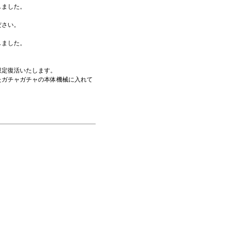
しました。
ださい。
しました。
限定復活いたします。
たガチャガチャの本体機械に入れて