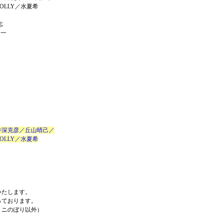
LLY／水夏希
志
優一
井深克彦／丘山晴己／
LLY／水夏希
いたします。
っております。
ミニのぼり以外）