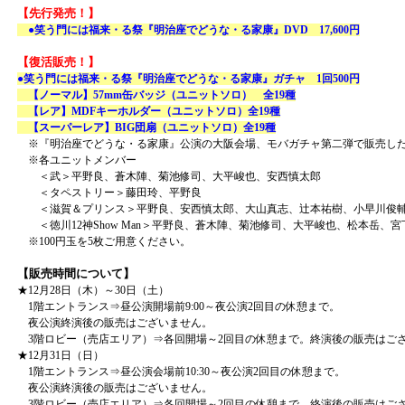
【先行発売！】
●笑う門には福来・る祭『明治座でどうな・る家康』DVD 17,600円
【復活販売！】
●笑う門には福来・る祭『明治座でどうな・る家康』ガチャ 1回500円
【ノーマル】57mm缶バッジ（ユニットソロ） 全19種
【レア】MDFキーホルダー（ユニットソロ）全19種
【スーパーレア】BIG団扇（ユニットソロ）全19種
※『明治座でどうな・る家康』公演の大阪会場、モバガチャ第二弾で販売した
※各ユニットメンバー
＜武＞平野良、蒼木陣、菊池修司、大平峻也、安西慎太郎
＜タペストリー＞藤田玲、平野良
＜滋賀＆プリンス＞平野良、安西慎太郎、大山真志、辻本祐樹、小早川俊
＜徳川12神Show Man＞平野良、蒼木陣、菊池修司、大平峻也、松本岳、
※100円玉を5枚ご用意ください。
【販売時間について】
★12月28日（木）～30日（土）
1階エントランス⇒昼公演開場前9:00～夜公演2回目の休憩まで。
夜公演終演後の販売はございません。
3階ロビー（売店エリア）⇒各回開場～2回目の休憩まで。終演後の販売はご
★12月31日（日）
1階エントランス⇒昼公演会場前10:30～夜公演2回目の休憩まで。
夜公演終演後の販売はございません。
3階ロビー（売店エリア）⇒各回開場～2回目の休憩まで。終演後の販売はご