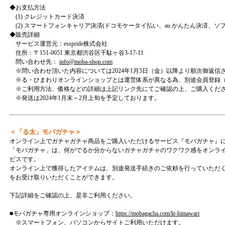
◆お支払方法
(1) クレジットカード決済
(2) スマートフォンキャリア決済(ドコモケータイ払い、au かんたん決済、ソ
◆販売詳細
サービス運営元：esspride株式会社
住所：〒151-0051 東京都渋谷区千駄ヶ谷3-17-11
問い合わせ先：
info@moba-shop.com
※問い合わせ頂いた内容については2024年1月5日（金）以降より順次御返信
※る・ひまわりオンラインショップとは運営体系が異なる為、別途会員登録（
※ご利用方法、価格などの詳細は上記リンク先にてご確認の上、ご購入くだ
※発送は2024年1月末～2月上旬を予定しております。
＜「る太」モバガチャ＞
オンライン上でガチャガチャ商品をご購入いただけるサービス『モバガチャ』に
「モバガチャ」は、何がでるか分からないガチャガチャのワクワク感をオンラ
ビスです。
オンライン上で獲得したアイテムは、別途発送手続きのご依頼を行っていただ
をお受け取りいただくことができます。
下記詳細をご確認の上、是非ご利用ください。
■モバガチャ専用オンラインショップ：
https://mobagacha.com/le-himawari
※スマートフォン、パソコンからサイトご利用いただけます。