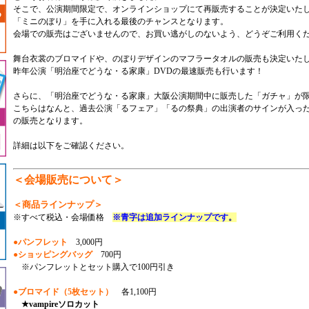
そこで、公演期間限定で、オンラインショップにて再販売することが決定いた
「ミニのぼり」を手に入れる最後のチャンスとなります。
会場での販売はございませんので、お買い逃がしのないよう、どうぞご利用く
舞台衣裳のブロマイドや、のぼりデザインのマフラータオルの販売も決定いた
昨年公演「明治座でどうな・る家康」DVDの最速販売も行います！
さらに、「明治座でどうな・る家康」大阪公演期間中に販売した「ガチャ」が
こちらはなんと、過去公演「るフェア」「るの祭典」の出演者のサインが入っ
の販売となります。
詳細は以下をご確認ください。
＜会場販売について＞
＜商品ラインナップ＞
※すべて税込・会場価格
※青字は追加ラインナップです
。
●パンフレット
3,000円
●ショッピングバッグ
700円
※パンフレットとセット購入で100円引き
●ブロマイド（5枚セット）
各1,100円
★vampireソロカット