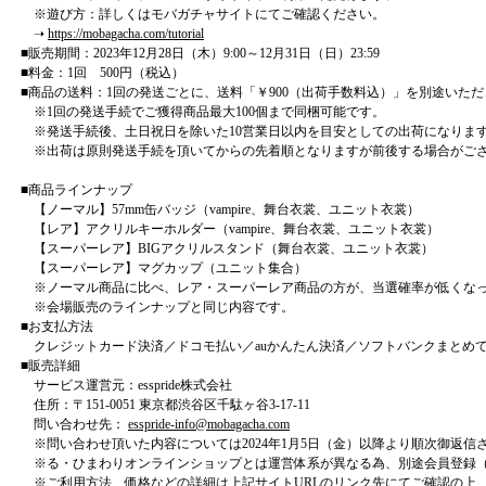
※遊び方：詳しくはモバガチャサイトにてご確認ください。
➝
https://mobagacha.com/tutorial
■販売期間：2023年12月28日（木）9:00～12月31日（日）23:59
■料金：1回 500円（税込）
■商品の送料：1回の発送ごとに、送料「￥900（出荷手数料込）」を別途いた
※1回の発送手続でご獲得商品最大100個まで同梱可能です。
※発送手続後、土日祝日を除いた10営業日以内を目安としての出荷になりま
※出荷は原則発送手続を頂いてからの先着順となりますが前後する場合がご
■商品ラインナップ
【ノーマル】57mm缶バッジ（vampire、舞台衣裳、ユニット衣裳）
【レア】アクリルキーホルダー（vampire、舞台衣裳、ユニット衣裳）
【スーパーレア】BIGアクリルスタンド（舞台衣裳、ユニット衣裳）
【スーパーレア】マグカップ（ユニット集合）
※ノーマル商品に比べ、レア・スーパーレア商品の方が、当選確率が低くな
※会場販売のラインナップと同じ内容です。
■お支払方法
クレジットカード決済／ドコモ払い／auかんたん決済／ソフトバンクまとめて支払い／
■販売詳細
サービス運営元：esspride株式会社
住所：〒151-0051 東京都渋谷区千駄ヶ谷3-17-11
問い合わせ先：
esspride-info@mobagacha.com
※問い合わせ頂いた内容については2024年1月5日（金）以降より順次御返信
※る・ひまわりオンラインショップとは運営体系が異なる為、別途会員登録（
※ご利用方法、価格などの詳細は上記サイトURLのリンク先にてご確認の上