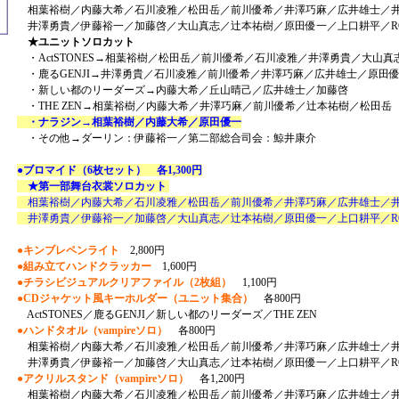
相葉裕樹／内藤大希／石川凌雅／松田岳／前川優希／井澤巧麻／広井雄士／
井澤勇貴／伊藤裕一／加藤啓／大山真志／辻本祐樹／原田優一／上口耕平／RO
★ユニットソロカット
・ActSTONES→相葉裕樹／松田岳／前川優希／石川凌雅／井澤勇貴／大山真
・鹿るGENJI→井澤勇貴／石川凌雅／前川優希／井澤巧麻／広井雄士／原田
・新しい都のリーダーズ→内藤大希／丘山晴己／広井雄士／加藤啓
・THE ZEN→相葉裕樹／内藤大希／井澤巧麻／前川優希／辻本祐樹／松田岳
・ナラジン→相葉裕樹／内藤大希／原田優一
・その他→ダーリン：伊藤裕一／第二部総合司会：鯨井康介
●ブロマイド（6枚セット） 各1,300円
★第一部舞台衣裳ソロカット
相葉裕樹／内藤大希／石川凌雅／松田岳／前川優希／井澤巧麻／広井雄士／
井澤勇貴／伊藤裕一／加藤啓／大山真志／辻本祐樹／原田優一／上口耕平／RO
●キンブレペンライト
2,800円
●組み立てハンドクラッカー
1,600円
●チラシビジュアルクリアファイル（2枚組）
1,100円
●CDジャケット風キーホルダー（ユニット集合）
各800円
ActSTONES／鹿るGENJI／新しい都のリーダーズ／THE ZEN
●ハンドタオル（vampireソロ）
各800円
相葉裕樹／内藤大希／石川凌雅／松田岳／前川優希／井澤巧麻／広井雄士／
井澤勇貴／伊藤裕一／加藤啓／大山真志／辻本祐樹／原田優一／上口耕平／RO
●アクリルスタンド（vampireソロ）
各1,200円
相葉裕樹／内藤大希／石川凌雅／松田岳／前川優希／井澤巧麻／広井雄士／