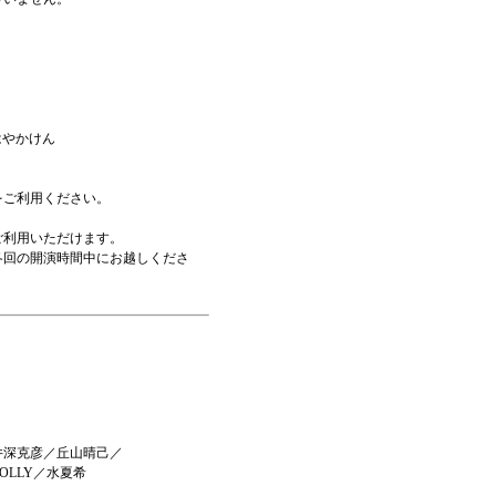
。
ca/はやかけん
。
をご利用ください。
ご利用いただけます。
回の開演時間中にお越しくださ
井深克彦／丘山晴己／
LLY／水夏希