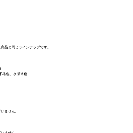
商品と同じラインナップです。
輔
宮下雄也、水瀬裕也
ざいません。
ざいません。