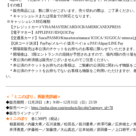
【その他】
＊販売商品には、数に限りがございます。売り切れの際は、ご了承ください
＊キャッシュレスまたは現金での対応となります。
※キャッシュレス対応種類
【クレジットカードVISA/MASTERCARD/JCB/AMERICANEXPRESS
【電子マネー】APPLEPAY//ID/QUICPay
【交通系カード】Suica/PASMO/Kitaca/toica/manaca/ ICOCA/ SUGOCA/ nimo
【QRコード決済】PayPay/メルペイ/楽天ペイ/ａｕPAY/Alipay/LINE Pay
＊開場前販売は本公演のチケットをお持ちのお客様に限らせていただきます
＊開場後は、1階エントランスの混雑が予想されますので、場内3階の売り場
＊夜公演の終演後は販売がございませんのでご注意ください。
＊本公演のチケットをお持ちのお客様は、ご観劇の公演回に関わらず物販を
＊本公演のチケットをお持ちでないお客様も物販をご利用いただけますが、各
い。
＜「ミニのぼり」再販売詳細＞
◆販売期間：12月28日（木）9:00～12月31日（日）23:59
◆販売ページ：
https://moba-shop.com/products/list.php?category_id=78
◆販売ラインナップ：
★ミニのぼり
各1,500円（税込）
相葉裕樹／内藤大希／石川凌雅／松田岳／前川優希／井澤巧麻／広井雄士／
井澤勇貴／伊藤裕一／加藤啓／大山真志／辻本祐樹／原田優一／上口耕平／RO