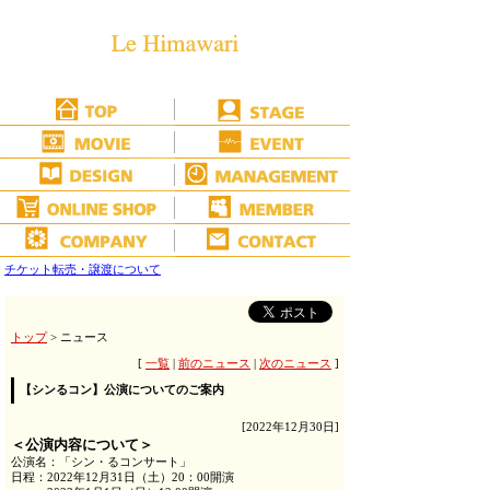
チケット転売・譲渡について
トップ
> ニュース
[
一覧
|
前のニュース
|
次のニュース
]
【シンるコン】公演についてのご案内
[2022年12月30日]
＜公演内容について＞
公演名：「シン・るコンサート」
日程：2022年12月31日（土）20：00開演