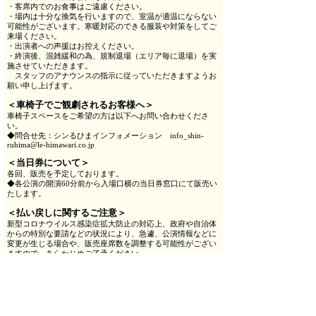
・客席内でのお食事はご遠慮ください。
・場内は十分な換気を行いますので、室温が適温にならない
可能性がございます。寒暖対応のできる服装や対策をしてご
来場ください。
・出演者への声援はお控えください。
・終演後、混雑緩和の為、規制退場（エリア毎に退場）を実
施させていただきます。
スタッフのアナウンスの指示に従っていただきますようお
願い申し上げます。
＜車椅子でご観劇されるお客様へ＞
車椅子スペースをご希望の方は以下へお問い合わせくださ
い。
◆問合せ先：シンるひまインフォメーション info_shin-
ruhima@le-himawari.co.jp
＜当日券について＞
各回、販売を予定しております。
◆各公演の開演60分前から入場口横の当日券窓口にて販売い
たします。
＜払い戻しに関するご注意＞
新型コロナウイルス感染症拡大防止の対応上、政府や自治体
からの特別な要請などの状況により、急遽、公演情報などに
変更が生じる場合や、販売座席数を調整する可能性がござい
ますので、あらかじめご了承ください。
公演中止など主催者がやむを得ないと判断する場合を除いて
払い戻しはいたしません。
出演者並びにスケジュール変更の際は何卒ご了承くださいま
せ。
出演者変更の場合でも他日への変更・払い戻しはいたしかね
ます。