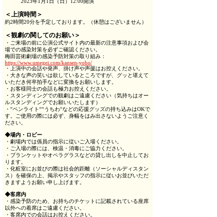
2023年1月1日（日）12:00開演
＜上演時間＞
約2時間20分を予定しております。（休憩はございません）
＜観劇の関してのお願い＞
・ご来場の前に公演公式サイト内の最新の注意事項および会
場での感染対策を必ずご確認ください。
梅田芸術劇場の感染予防対策の取り組み：
https://www.umegei.com/kansen-yobo/
・上演中の会話や発声、掛け声や声援はお控えください。
・大きな声の笑いは欲しているところですが、グッと堪えて
いただき何卒拍手などに変換をお願いします。
・お客様同士の会話も極力お控えください。
・スタンディングでの観劇はご遠慮ください（気持ちはオー
ルスタンディングでお願いいたします）
・“ペンライト““うちわ“などの応援グッズの持ち込みはOKで
す。ご使用の際には必ず、身幅をはみ出さないようご注意く
ださい。
◆場内・ロビー
・劇場内では係員の指示に従いご入場ください。
・ご入場の際には、検温・消毒にご協力ください。
・ブランケットやオペラグラスなどの貸し出しを中止してお
ります。
・化粧室にお並びの際は社会的距離（ソーシャルディスタン
ス）を確保の上、掲示やスタッフの指示に従いお並びいただ
きますようお願い申し上げます。
◆客席内
・感染予防のため、お持ちのチケットに記載されている座席
以外への着席はご遠慮ください。
・客席内での会話はお控えください。