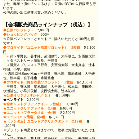
また、昨年上演の「シンるひま」公演のDVDの先行販売も行
います。
公演の想い出に是非お買い求めください。
【会場販売商品ラインナップ（税込）】
◆公演パンフレット
2,800円
◆ショッピングバッグ
600円
※公演パンフレットとセットでご購入いただくと100円お得
です！
◆ブロマイド（ユニット衣裳ソロカット） 5枚組
各1,100
円
＜武＞平野良、蒼木陣、菊池修司、大平峻也、安西慎太郎
＜タペストリー＞藤田玲、平野良
＜滋賀＆プリンス＞平野良、安西慎太郎、大山真志、辻本
祐樹、小早川俊輔
＜徳川12神Show Man＞平野良、蒼木陣、菊池修司、大平峻
也、松本岳、宮下雄也、水瀬裕也
◆ブロマイド（舞台衣装ソロカット） 5枚組
各1,100円
平野良、蒼木陣、菊池修司、大平峻也、松本岳、藤田玲、
水瀬裕也、小早川俊輔、安西慎太郎、辻本祐樹
★公演オリジナルTシャツ（L）
各3,500円
★ペンライト
2,800円
★全キャストクリアファイル（2枚組）
1,100円
★ユニットクリアファイル 全4種
各600円
★ユニットマフラータオル 全4種
各2,500円
★ユニットBIG団扇 全4種
各1,300円
★【ランダム】ユニットアクリルスタンド 全19種
各
1,000円
※ブラインド商品となりますので、絵柄はお選びいただけま
せん。
＜武＞平野良、蒼木陣、菊池修司、大平峻也、安西慎太郎