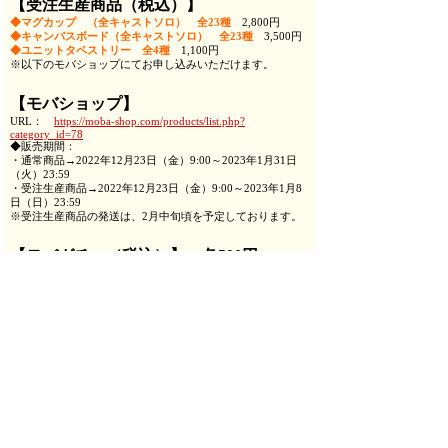
【受注生産商品（税込）】
◆マグカップ （全キャストソロ） 全23種
2,800円
◆キャンバスボード（全キャストソロ） 全23種
3,500円
◆ユニットタペストリー 全4種
1,100円
※以下のモバショップにてお申し込みいただけます。
【モバショップ】
URL：
https://moba-shop.com/products/list.php?
category_id=78
◆販売期間：
・通常商品→2022年12月23日（金）9:00～2023年1月31日
（火）23:59
・受注生産商品→2022年12月23日（金）9:00～2023年1月8
日（日）23:59
※受注生産商品の発送は、2月中旬頃を予定しております。
【モバガチャ（税込）】 各500円
■販売ページ→
https://mobagacha.com/le-himawari
※スマートフォン、パソコンからサイトご利用いただけま
す。
■商品の送料：1回の発送ごとに、送料「￥900（配達手数料
込）」を別途いただきます。
※1回の出荷手配で～100個まで可能です。
※出荷手配後、10営業日以内での発送になります。
＜第一弾＞
販売期間：2022年12月23日（金）9:00～2023年1月31日
（火）23:59
◆57mm缶バッジ（全キャスト）全23種
◆レア：アクリルフォトフレーム（全キャスト）全23種