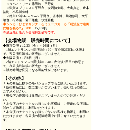
＜タペストリー＞藤田玲、平野良
＜滋賀＆プリンス＞平野良、安西慎太郎、大山真志、辻本
祐樹、小早川俊輔
＜徳川12神Show Man＞平野良、蒼木陣、菊池修司、大平
峻也、松本岳、宮下雄也、水瀬裕也
◆シンる・ひまオリジナ・るミュージカ・る「明治座で逆風
に帆を張る!!」DVD
15,900円
※最速先行販売＆会場特別価格です。
【会場物販 販売時間について】
◆東京公演：12/23（金）～26日（月）
1階エントランス⇒開演前9：00～夜公演2回目の休憩ま
で。夜公演終演後の販売はございません。
◆大阪公演：1月8日（日）
2階エントランス⇒開演前10:30～夜公演2回目の休憩ま
で。夜公演終演後の販売はございません。
※販売時間は変更になる可能性がございます。
【その他】
＊★の商品は以下のモバショップでもご購入いただけます。
＊販売商品には、数に限りがございます。売り切れの際は、
ご了承ください。
＊夜公演の終演後は販売がございませんのでご注意くださ
い。
＊本公演のチケットをお持ちのお客様は、ご観劇の公演回に
関わらず物販をご利用いただけます。
＊本公演のチケットをお持ちでないお客様も物販をご利用い
ただけますが、各公演の開演時間中に限らせていただきま
す。