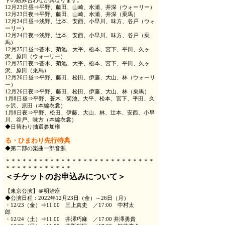
トの組み合わせが異なります。
12月23日昼⇒平野、藤田、山崎、水瀬、井深（ウォーリー）
12月23日夜⇒平野、藤田、山崎、水瀬、井深（乗馬）
12月24日昼⇒浅野、辻本、安西、小早川、味方、谷戸（ウォ
ーリー）
12月24日夜⇒浅野、辻本、安西、小早川、味方、谷戸（乗
馬）
12月25日昼⇒蒼木、菊池、大平、松本、宮下、平田、久ヶ
沢、原田（ウォーリー）
12月25日夜⇒蒼木、菊池、大平、松本、宮下、平田、久ヶ
沢、原田（乗馬）
12月26日昼⇒平野、藤田、松田、伊藤、大山、林（ウォーリ
ー）
12月26日夜⇒平野、藤田、松田、伊藤、大山、林（乗馬）
1月8日昼⇒平野、蒼木、菊池、大平、松本、宮下、平田、久
ヶ沢、原田（本編衣裳）
1月8日夜⇒平野、松田、伊藤、大山、林、辻本、安西、小早
川、谷戸、味方（本編衣裳）
◆日替わり抽選参加権
る・ひまわり先行特典
◆第二部の楽曲一部音源
＊＊＊＊＊＊＊＊＊＊＊＊＊＊＊＊＊＊＊＊＊＊＊＊＊＊＊
＊＊＊＊＊＊＊＊＊＊＊＊
＜チケットのお申込みについて＞
【東京公演】＠明治座
◆公演日程：2022年12月23日（金）～26日（月）
・12/23（金）⇒11:00 三上真史 ／17:00 中村太
郎
・12/24（土）⇒11:00 井澤巧麻 ／17:00 井澤勇貴