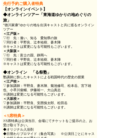
先行予約ご購入者特典
【オンラインイベント】
◆オンラインツアー「東海道ゆかりの地めぐりの
旅」
“徳川家康”ゆかりの地を出演キャストと共に巡るオンライン
ツアー
＜江戸版＞
▽行 先：逢い、知る 愛知県の旅
▽同行者：平野良、辻本祐樹、蒼木陣
※キャストは変更になる可能性もございます。
＜大阪版＞
▽行 先：富士の国、静岡へ
▽同行者：平野良、辻本祐樹、蒼木陣
※キャストは変更になる可能性もございます。
◆オンライン 「る祭塾」
塾講師に扮したキャストによる戦国時代の歴史の授業
＜江戸校＞
▽参加講師：平野良、蒼木陣、菊池修司、松本岳、宮下雄
也、小早川俊輔、伊藤裕一、大山真志
※講師は変更になる可能性もございます。
＜大坂校＞
▽参加講師：平野良、安西慎太郎、松田岳
※講師は変更になる可能性もございます。
＜S席特典＞
※S席特典は公演当日、会場にてチケットをご提示の上、お
受け取り下さい。
◆オリジナル入浴剤
◆日替わりブロマイド（集合写真） ※公演日ごとにキャス