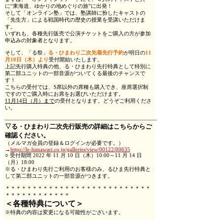
に“東海道、ゆかりの地めぐりの旅”に出発！
そして「オンライン塾」では、塾講師に扮したキャストの
「先生方」による戦国時代の歴史の授業を受講いただけま
す。
いずれも、各種先行販売で公演チケットをご購入の方が参加
申込みの対象者となります。
そして、「る祭」
る・ひまわり二次先着先行予約
が明日の
11
月10日（木）より
受付開始いたします。
上記先行購入特典の他、る・ひまわり先行特典として特別に
第二部ユニットの一部音源がついてくる最後のチャンスで
す！
こちらの受付では、S席以外の席種も購入でき、座席選択制
ですのでご購入時にお席をお選びいただけます。
11月14日（月）まで
の受付となります。どうぞご利用くださ
い。
―――――――――――――――――――――――――――――――――――――――
▽る・ひまわり二次先行販売の詳細はこちらからご
確認ください。
（メルマガ会員の登録＆ログインが必要です。）
→
https://le-himawari.co.jp/galleries/view/00122/00635
○ 受付期間 2022 年 11 月 10 日（木）10:00～11 月 14 日
（月）18:00
※る・ひまわり先行ご利用のお客様のみ、るひま先行特典と
して第二部ユニットの一部音源がつきます。
＊＊＊＊＊＊＊＊＊＊＊＊＊＊＊＊＊＊＊＊＊＊＊＊＊＊＊
＊＊＊＊＊＊＊＊＊＊＊＊
＜各種特典について＞
※特典の内容は変更になる可能性がございます。