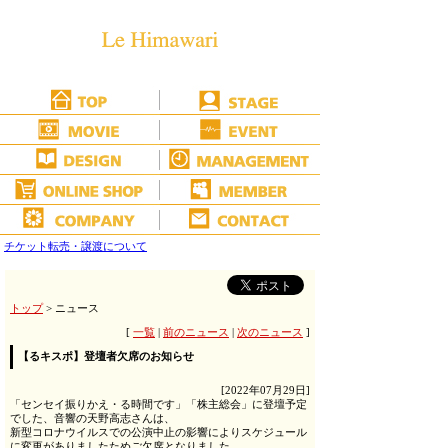
チケット転売・譲渡について
トップ
> ニュース
[
一覧
|
前のニュース
|
次のニュース
]
【るキスポ】登壇者欠席のお知らせ
[2022年07月29日]
「センセイ振りかえ・る時間です」「株主総会」に登壇予定
でした、音響の天野高志さんは、
新型コロナウイルスでの公演中止の影響によりスケジュール
に変更がありましたためご欠席となりました。