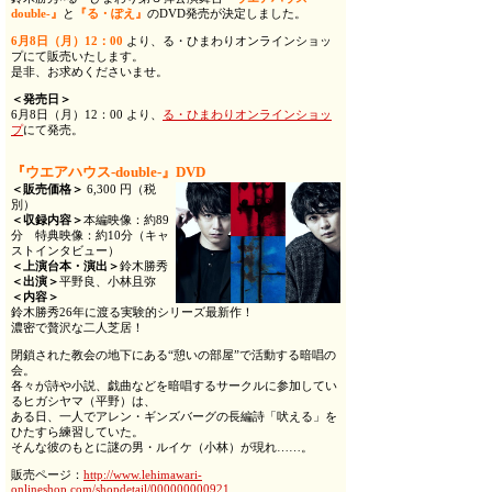
double-』
と
『る・ぽえ』
のDVD発売が決定しました。
6月8日（月）12：00
より、る・ひまわりオンラインショッ
プにて販売いたします。
是非、お求めくださいませ。
＜発売日＞
6月8日（月）12：00 より、
る・ひまわりオンラインショッ
プ
にて発売。
『ウエアハウス-double-』DVD
＜販売価格＞
6,300 円（税
別）
＜収録内容＞
本編映像：約89
分 特典映像：約10分（キャ
ストインタビュー）
＜上演台本・演出＞
鈴木勝秀
＜出演＞
平野良、小林且弥
＜内容＞
鈴木勝秀26年に渡る実験的シリーズ最新作！
濃密で贅沢な二人芝居！
閉鎖された教会の地下にある“憩いの部屋”で活動する暗唱の
会。
各々が詩や小説、戯曲などを暗唱するサークルに参加してい
るヒガシヤマ（平野）は、
ある日、一人でアレン・ギンズバーグの長編詩「吠える」を
ひたすら練習していた。
そんな彼のもとに謎の男・ルイケ（小林）が現れ……。
販売ページ：
http://www.lehimawari-
onlineshop.com/shopdetail/000000000921