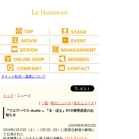
チケット転売・譲渡について
トップ
> ニュース
[
一覧
|
前のニュース
|
次のニュース
]
『ウエアハウス-double-』『る・ぽえ』DVD発売決定のお
知らせ
[2020年06月02日]
2020年1月25日（土）～2月2日（日）に新国立劇場小劇場に
て公演された
鈴木勝秀×る・ひまわり第３弾公演舞台
『ウエアハウス-