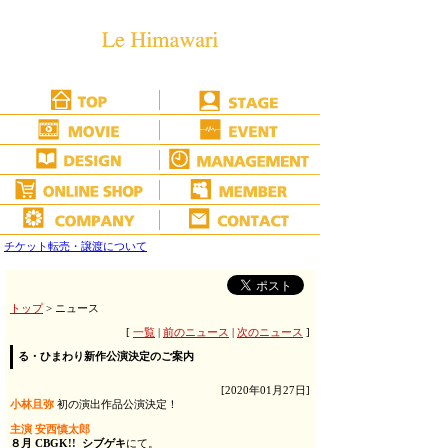
チケット転売・譲渡について
トップ
> ニュース
[
一覧
|
前のニュース
|
次のニュース
]
る・ひまわり新作公演決定のご案内
[2020年01月27日]
小林且弥
初の演出作品公演決定！
主演 安西慎太郎
８月 CBGK!! シブゲキ
にて。