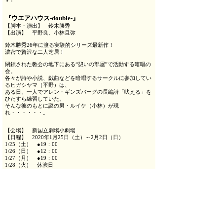
『ウエアハウス-double-』
【脚本・演出】 鈴木勝秀
【出演】 平野良、小林且弥
鈴木勝秀26年に渡る実験的シリーズ最新作！
濃密で贅沢な二人芝居！
閉鎖された教会の地下にある“憩いの部屋”で活動する暗唱の
会。
各々が詩や小説、戯曲などを暗唱するサークルに参加してい
るヒガシヤマ（平野）は、
ある日、一人でアレン・ギンズバーグの長編詩「吠える」を
ひたすら練習していた。
そんな彼のもとに謎の男・ルイケ（小林）が現
れ・・・・・・。
【会場】 新国立劇場小劇場
【日程】 2020年1月25日（土）～2月2日（日）
1/25（土） ●19：00
1/26（日） ●12：00
1/27（月） ●19：00
1/28（火） 休演日
1/29（水） ●15：00
1/30（木） 休演日
1/31（金） ●19：00
2/1（土） ●13：00
2/2（日） ●16：00
※3歳以下入場不可、4歳からチケット必要
【チケット料金】 8,000円（税込）