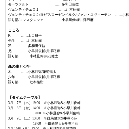
モーツァルト ……多和田任益
ヴェンティチェロ１ ……辻本祐樹
ヴェンティチェロ２/ヨゼフ/ローゼンベルク/ヴァン・スヴィーテン ……小林
語り部/コンスタンツェ ……小早川俊輔/井澤巧麻
こころ
K ……上口耕平
先生 ……辻本祐樹
私 ……多和田任益
兄 ……小早川俊輔/井澤巧麻
語り部 ……小林且弥/鎌苅健太
森の主と少年
木 ……小林且弥/鎌苅健太
少年 ……小早川俊輔/井澤巧麻
語り部 ……辻本祐樹
【タイムテーブル】
3月 7日（木）19:00 ※小林且弥&小早川俊輔
3月 8日（金）14:00 ※小林且弥&小早川俊輔
19:00 ※小林且弥&小早川俊輔
3月 9日（土）13:00 ※鎌苅健太&井澤巧麻
18:00 ※鎌苅健太&井澤巧麻
3月 10日（日）12:00 ※小林且弥&井澤巧麻