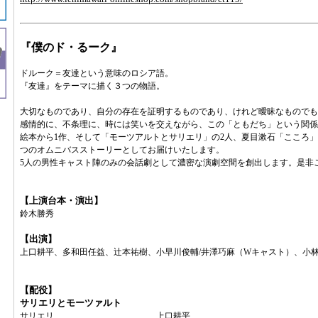
『僕のド・るーク』
ドルーク＝友達という意味のロシア語。
『友達』をテーマに描く３つの物語。
大切なものであり、自分の存在を証明するものであり、けれど曖昧なものでも
感情的に、不条理に、時には笑いを交えながら、この「ともだち」という関係
絵本から1作、そして「モーツアルトとサリエリ」の2人、夏目漱石「こころ」
つのオムニバスストーリーとしてお届けいたします。
5人の男性キャスト陣のみの会話劇として濃密な演劇空間を創出します。是非
【上演台本・演出】
鈴木勝秀
【出演】
上口耕平、多和田任益、辻本祐樹、小早川俊輔/井澤巧麻（Wキャスト）、小林
【配役】
サリエリとモーツァルト
サリエリ ……上口耕平