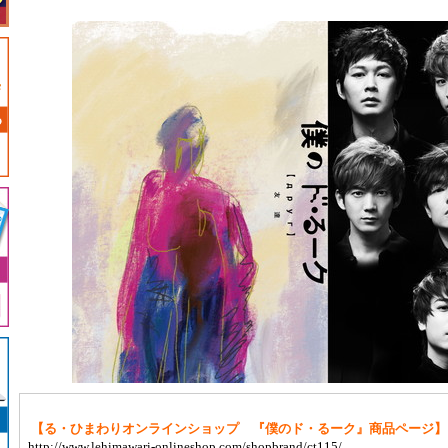
【る・ひまわりオンラインショップ 『僕のド・るーク』商品ページ】
http://www.lehimawari-onlineshop.com/shopbrand/ct115/