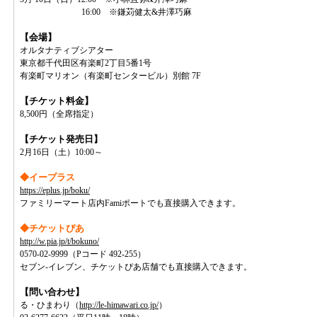
16:00 ※鎌苅健太&井澤巧麻
【会場】
オルタナティブシアター
東京都千代田区有楽町2丁目5番1号
有楽町マリオン（有楽町センタービル）別館 7F
【チケット料金】
8,500円（全席指定）
【チケット発売日】
2月16日（土）10:00～
◆イープラス
https://eplus.jp/boku/
ファミリーマート店内Famiポートでも直接購入できます。
◆チケットぴあ
http://w.pia.jp/t/bokuno/
0570-02-9999（Pコード 492-255）
セブン‐イレブン、チケットぴあ店舗でも直接購入できます。
【問い合わせ】
る・ひまわり（
http://le-himawari.co.jp/
）