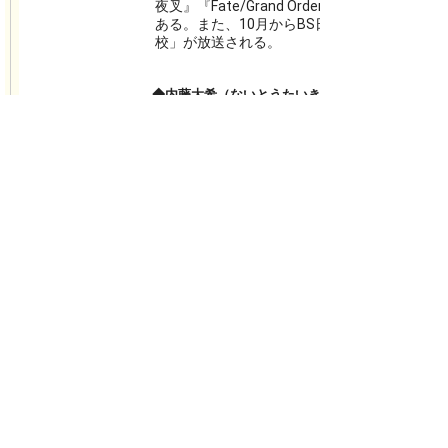
夜叉』『Fate/Grand Order』、雑誌『nic
ある。また、10月からBS日テレにてドラマ「
校」が放送される。
◆内藤大希（ないとうたいき）／山本勘助役
1988年生まれ。神奈川県出身。幼少時より現
ジカル、ストレートプレイ、コンサートなど
続けている。近年の主な舞台出演作に、『ど
舞台『KING OF PRISM‐Over the Sunshi
の陣 師走明治座時代劇祭』、『Like A（ラ
『Dance with Devils～Fermata～』、
『DAY ZERO』、『野球～飛行機雲のホーム
月6日～舞台『若様組まいる～若様とロマン～』
2019年4月からの公演、ミュージカル『レ・
（帝国劇場・全国公演）の出演も控えている
【二部 出場アーティスト＆楽曲】
◆TONO&KERAI『諏訪ガール～恋の風林火山～』
今をトキメク王子（プリンス）たちによるラブソング。
諏訪に住む女子への執着的な愛の気持ちを歌います。
メンバー：佐奈宏紀、永田聖一朗、田中涼星、大薮丘、
松村優、近藤頌利
→TONO&KERAI ユニット情報ページ