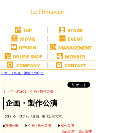
チケット転売・譲渡について
トップ
>
STAGE
>
企画・製作公演
企画・製作公演
（株）る・ひまわり企画・製作公演です。
▶
宣伝公演
▶
企画・製作公演
▶
制作公演
前の記事
|
次の記事