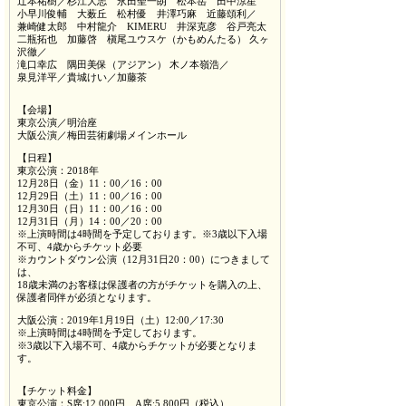
辻本祐樹／杉江大志 永田聖一朗 松本岳 田中涼星
小早川俊輔 大薮丘 松村優 井澤巧麻 近藤頌利／
兼崎健太郎 中村龍介 KIMERU 井深克彦 谷戸亮太
二瓶拓也 加藤啓 槇尾ユウスケ（かもめんたる） 久ヶ
沢徹／
滝口幸広 隅田美保（アジアン） 木ノ本嶺浩／
泉見洋平／貴城けい／加藤茶
【会場】
東京公演／明治座
大阪公演／梅田芸術劇場メインホール
【日程】
東京公演：2018年
12月28日（金）11：00／16：00
12月29日（土）11：00／16：00
12月30日（日）11：00／16：00
12月31日（月）14：00／20：00
※上演時間は4時間を予定しております。※3歳以下入場
不可、4歳からチケット必要
※カウントダウン公演（12月31日20：00）につきまして
は、
18歳未満のお客様は保護者の方がチケットを購入の上、
保護者同伴が必須となります。
大阪公演：2019年1月19日（土）12:00／17:30
※上演時間は4時間を予定しております。
※3歳以下入場不可、4歳からチケットが必要となりま
す。
【チケット料金】
東京公演：S席:12,000円、A席:5,800円（税込）