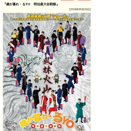
『歳が暮れ・るYO 明治座大合戦祭』
[2018年09月26日]