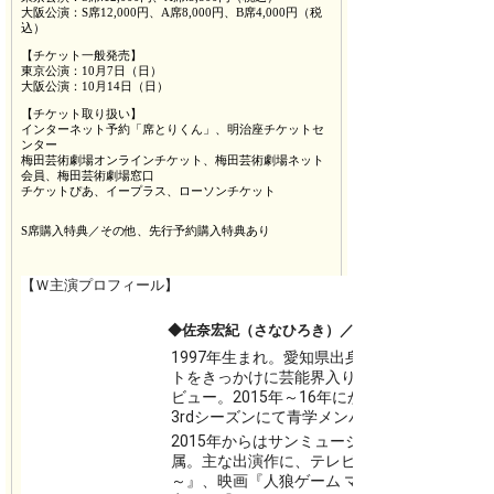
大阪公演：S席12,000円、A席8,000円、B席4,000円（税
込）
【チケット一般発売】
東京公演：10月7日（日）
大阪公演：10月14日（日）
【チケット取り扱い】
インターネット予約「席とりくん」、明治座チケットセ
ンター
梅田芸術劇場オンラインチケット、梅田芸術劇場ネット
会員、梅田芸術劇場窓口
チケットぴあ、イープラス、ローソンチケット
S席購入特典／その他、先行予約購入特典あり
【Ｗ主演プロフィール】
◆佐奈宏紀（さなひろき）／武田晴信（のちの信
1997年生まれ。愛知県出身。ジュノン・スー
トをきっかけに芸能界入りし、2013年にドラ
ビュー。2015年～16年にかけて、ミュージ
3rdシーズンにて青学メンバーの海堂薫役を演
2015年からはサンミュージック若手俳優ユニッ
属。主な出演作に、テレビ『高校講座 国語表
～』、映画『人狼ゲーム マッドランド』、舞