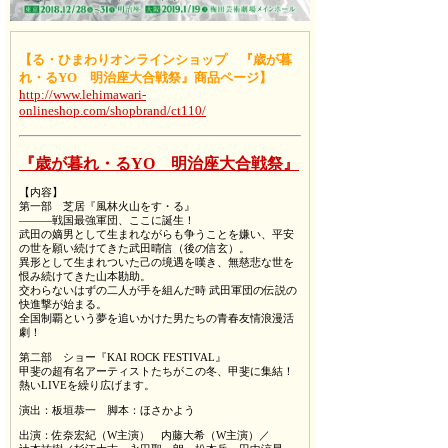
【る・ひまわりオンラインショップ 『歳が暮
れ・るYO 明治座大合戦祭』商品ページ】
http://www.lehimawari-
onlineshop.com/shopbrand/ct110/
『歳が暮れ・るYO 明治座大合戦祭』
【内容】
第一部 芝居『風林火山をす・る』
―――戦国最強軍団、ここに誕生！
武田の嫡男として生まれながらも争うことを嫌い、平安
の世を願い続けてきた武田晴信（後の信玄）。
異形として生まれついた己の境遇を嘆き、無慈悲な世を
恨み続けてきた山本勘助。
交わらないはずの二人が手を組んだ時 武田軍団の伝説の
快進撃が始まる。
全国制覇という夢を追いかけた男たちの青春友情浪漫活
劇！
第二部 ショー『KAI ROCK FESTIVAL』
甲斐の超有名アーティストたちがこの冬、甲斐に集結！
熱いLIVEを繰り広げます。
演出：板垣恭一 脚本：ほさかよう
出演：佐奈宏紀（W主演） 内藤大希（W主演）／