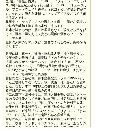
主演は『薔薇と白鳥』（2018）、『クイーン・エリザベ
ス -輝ける王冠と秘められし愛-』（2019）、ミュージカ
ル『ブロードウェイと銃弾』（2021）などの舞台作品で
も、その力と輝きを発揮し、トップアイドルとして活躍
する髙木雄也。
昨年中止になってしまった悔しさを糧に、新たな気持ち
で舞台単独初主演を飾る本作に挑みます。
髙木が演じるのは、将来の展望もなく、現実から目を背
けて、専業主婦である人妻との関係に溺れるフリータ
ー・菅原裕一。
生身の人間のリアルをどう魅せてくれるのか、期待が高
まります。
共演には、裕一との逢瀬を重ねる人妻・橋本智子役に、
今年公開の映画では、劇場版『きのう何食べた？』、
『護られなかった者たちへ』、舞台では『No.9- 不滅の
旋律-』(2018・20)、『渦が森団地の眠れない子たち』
(2019)など多くの映画・ドラマ・舞台に出演、またナレ
ーションでも活躍する奥貫薫。
菅原の恋人で会社員・鈴木里美役にドラマ『RISKY』、
『ただ離婚してないだけ』や、映画『花束みたいな恋を
した』など、本年10本以上の作品に出演し大活躍をみせ
る注目の若手女優・萩原みのり。
浩二の部下・田村修役に、三浦大輔主宰の劇団ポツドー
ルの看板俳優として全作品に出演し、行定勲による映画
『いっちょんすかん』では主演をつとめた米村亮太朗。
智子の妹・根本裕子役に、映画『検察側の罪人』、ＮＨ
Ｋ連続テレビ小説『べっぴんさん』『ひよっこ』『まん
ぷく』に出演、演技力に定評がある呉城久美。
菅原の友人・今井伸二役にＮＨＫ連続テレビ小説『エー
ル』、映画『ミッドナイトスワン』、劇場版『あなたの
番です』と話題作に次々と出演している中山求一郎。