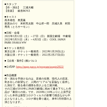
■スタッフ
【作・演出】 三浦大輔
【音楽】 銀杏BOYZ
■キャスト
髙木雄也 奥貫薫
萩原みのり 米村亮太朗 中山求一郎 呉城久美 村田
秀亮（とろサーモン）
■日程・会場
2022年3月12日（土）～27日（日） 新国立劇場 中劇場
2022年3月31日（木）～4月3日（日） COOL JAPAN
PARK OSAKA WW
■チケット発売日
東京公演：チケット一般発売： 2022年1月29日(土)
大阪公演：チケット一般発売： 2022月2月27日(日)
■【企画・製作】(株)パルコ
■公式HP:
https://stage.parco.jp/program/uragiri2022/
■作品概要
作・演出を手掛けるのは、若者の生態、現代人の悲哀、
剥き出しの欲望など、人間の“リアル”を妥協なく追求し
た演出で、観る者の感情を揺さぶる三浦大輔。
その三浦が2010年にPARCO劇場に初めて書き下ろした作
品が『裏切りの街』です。2020年に10年ぶりに上演予定
だった本作は新型コロナウィルスの影響で残念ながら中
止となりました。コロナ禍を乗り越え、来年3月待望の上
演となります。