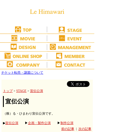
チケット転売・譲渡について
トップ
>
STAGE
>
宣伝公演
宣伝公演
（株）る・ひまわり宣伝公演です。
▶
宣伝公演
▶
企画・製作公演
▶
制作公演
前の記事
|
次の記事