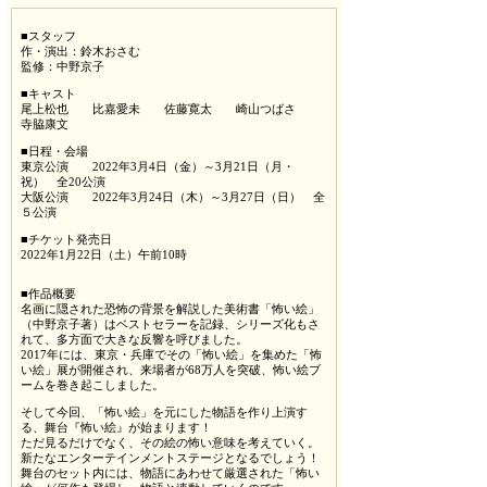
■スタッフ
作・演出：鈴木おさむ
監修：中野京子
■キャスト
尾上松也 比嘉愛未 佐藤寛太 崎山つばさ
寺脇康文
■日程・会場
東京公演 2022年3月4日（金）～3月21日（月・
祝） 全20公演
大阪公演 2022年3月24日（木）～3月27日（日） 全
５公演
■チケット発売日
2022年1月22日（土）午前10時
■作品概要
名画に隠された恐怖の背景を解説した美術書「怖い絵」
（中野京子著）はベストセラーを記録、シリーズ化もさ
れて、多方面で大きな反響を呼びました。
2017年には、東京・兵庫でその「怖い絵」を集めた「怖
い絵」展が開催され、来場者が68万人を突破、怖い絵ブ
ームを巻き起こしました。
そして今回、「怖い絵」を元にした物語を作り上演す
る、舞台『怖い絵』が始まります！
ただ見るだけでなく、その絵の怖い意味を考えていく。
新たなエンターテインメントステージとなるでしょう！
舞台のセット内には、物語にあわせて厳選された「怖い