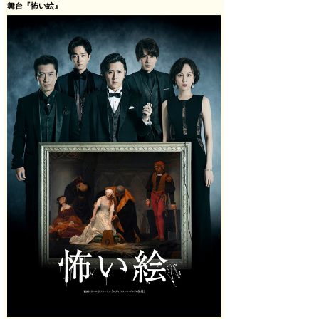
舞台『怖い絵』