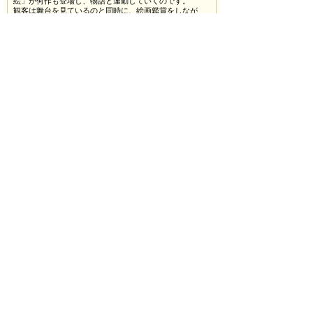
絵」が何作も登場し、物語と連動していくのです。
観客は舞台を見ているのと同時に、絵画鑑賞をしなが
ら、その真の意味を考える。マルチエンターテイナーで
ある鈴木おさむが、劇場でも美術館でもない新たな没入
感をお届けいたします！
■ストーリー
投資家をしながら、実は怖い意味を持つ絵画を集めるの
が趣味の男。
「怖い絵」に秘められた物語が、その事件の真の姿を浮
かび上がらせ、この男が、罪深き人たちに、復讐の代行
を行っていく。
本当に存在する絵と、そこに隠されたメッセージ。
これは新たな絵画版シャーロックホームズとなるのかも
しれない。舞台『怖い絵』であなたも絵画からその罪を
解き明かせ。
■担当者からのPR
2017年の展覧会でも話題を呼んだ中野京子のベストセラ
ー『怖い絵』が鈴木おさむ作・演出で舞台化！
“世の中の悪に罰を与える復讐執行人”という裏の顔を持
つ謎多き絵画コレクターを尾上松也が演じます。
名画に隠された“恐怖の真実”をテーマに2022年3月新たな
ダークヒーロー・ミステリー誕生します。
鈴木おさむが手掛ける「絵画×舞台」新感覚エンターテイ
ンメントをぜひ劇場でお楽しみください！
■公式HPのURL
https://www.ktv.jp/kowaie-butai/