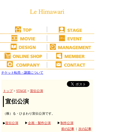
チケット転売・譲渡について
トップ
>
STAGE
>
宣伝公演
宣伝公演
（株）る・ひまわり宣伝公演です。
▶
宣伝公演
▶
企画・製作公演
▶
制作公演
前の記事
|
次の記事