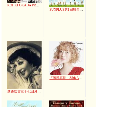
KOHKI OKADA PRESENTS『I Love Musical 2021』～岡田浩暉デビュー30周年記念～
SUNPLUS第1回舞台公演「SUMMER BAZAAR」
『涼風真世 35th Anniversary Album「Fairy」』発売記念コンサート
越路吹雪三十七回忌特別追悼公演「越路吹雪に捧ぐ」
「REIJIN FESTA 2016」