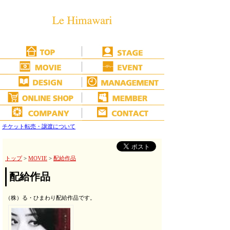
チケット転売・譲渡について
トップ
>
MOVIE
>
配給作品
配給作品
（株）る・ひまわり配給作品です。