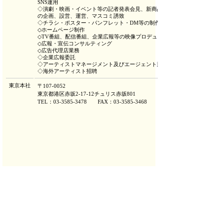
SNS運用
◇演劇・映画・イベント等の記者発表会見、新商品発表会等
の企画、設営、運営、マスコミ誘致
◇チラシ・ポスター・パンフレット・DM等の制作
◇ホームページ制作
◇TV番組、配信番組、企業広報等の映像プロデュース
◇広報・宣伝コンサルティング
◇広告代理店業務
◇企業広報委託
◇アーティストマネージメント及びエージェント業務
◇海外アーティスト招聘
東京本社
〒107-0052
東京都港区赤坂2-17-12チュリス赤坂801
TEL：03-3585-3478 FAX：03-3585-3468