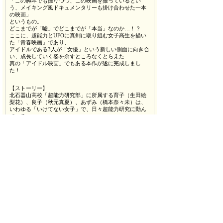
「この脚本でも撮りつつ、この映画を撮っているとい
う、メイキング風ドキュメンタリーも掛け合わせた一本
の映画」
というもの。
どこまでが「嘘」でどこまでが「本当」なのか…！？
ここに、超能力とUFOに真剣に取り組む女子高生を描い
た「青春映画」であり、
アイドルである3人が「女優」という新しい側面に向き合
い、成長していく姿を余すところなくとらえた
真の「アイドル映画」でもある本作が遂に完成しまし
た！
【ストーリー】
北石器山高校「超能力研究部」に所属する育子（生田絵
梨花）、良子（秋元真夏）、あずみ（橋本奈々未）は、
いわゆる「いけてない女子」で、日々超能力研究に勤ん
でいる。
ある日、同級生の森（碓井将大）が易々とスプーンを曲
げるのを目撃、なかば強引に入部させた。
森には人の心を読める超能力もあり、メンバーにはあっ
さりと「実は僕、宇宙人なんだ」と告白する。
森君はきっと生まれた星に帰りたいんじゃないかなーと3
人は勝手に決めつけ、
高価なUFOマシーンを購入すべく無茶を重ねてゆく。果
たしてUFOはこの町に舞い降りて来るのか・・？
彼女たちはスプーンを曲げる事はできるのか・・？
物語は3人のアイドルが山下監督の厳しい指導のもと
「女優」へと脱皮する悪戦苦闘過程と巧みに二重写しさ
れながら進んでゆく――。
【担当者からのPR】