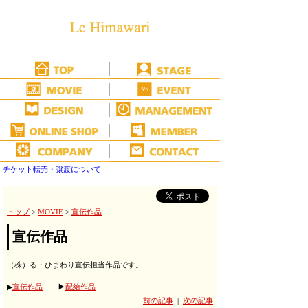
チケット転売・譲渡について
トップ
>
MOVIE
>
宣伝作品
宣伝作品
（株）る・ひまわり宣伝担当作品です。
▶
宣伝作品
▶
配給作品
前の記事
|
次の記事