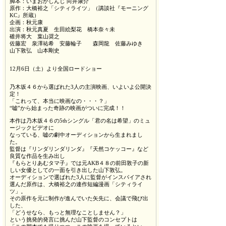
脚本：いまおかしんじ 向井康介
原作：大橋裕之「シティライツ」（講談社『モーニング
KC』所蔵）
企画：秋元康
出演：秋元真夏 生田絵梨花 橋本奈々未
碓井将大 葉山奨之
佐藤宏 泉澤祐希 安藤輪子 森岡龍 佐藤みゆき
山下敦弘 山本剛史
12月6日（土）より全国ロードショー
乃木坂４６から選ばれた3人の主演映画、いよいよ公開決
定！
「これって、本当に映画なの・・・？」
“嘘”から始まった奇跡の映画がついに完成！！
本作は乃木坂４６の5thシングル「君の名は希望」のミュ
ージックビデオに
なっている、嘘の劇中オーディションから生まれまし
た。
監督は『リンダリンダリンダ』『天然コケッコー』など
良質な作品を生み出し
『もらとりあむタマ子』では元AKB４８の前田敦子の新
しい女優としての一面を引き出した山下敦弘。
オーディションで選ばれた3人に監督がインスパイアされ
選んだ原作は、大橋裕之の連作短編漫画「シティライ
ツ」。
その原作を元に制作が進んでいた矢先に、会議で飛び出
した、
「どうせなら、もっと無理なことしません？」
という挑発的発言に挑んだ山下監督のコンセプトは