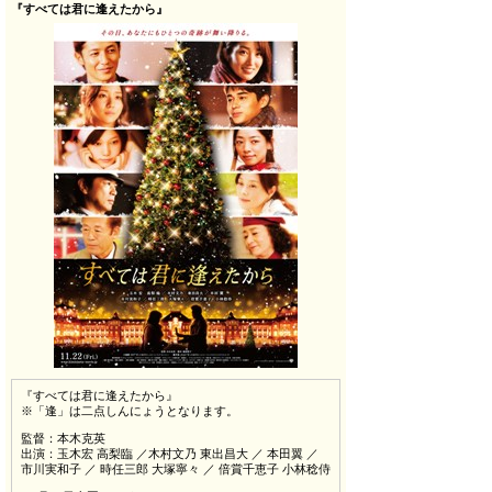
『すべては君に逢えたから』
『すべては君に逢えたから』
※「逢」は二点しんにょうとなります。
監督：本木克英
出演：玉木宏 高梨臨 ／木村文乃 東出昌大 ／ 本田翼 ／
市川実和子 ／ 時任三郎 大塚寧々 ／ 倍賞千恵子 小林稔侍