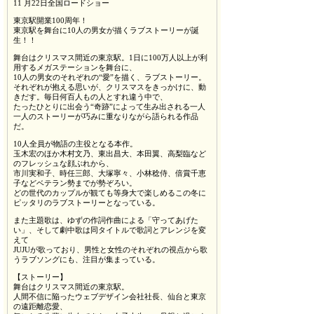
11 月22日全国ロードショー
東京駅開業100周年！
東京駅を舞台に10人の男女が描くラブストーリーが誕
生！！
舞台はクリスマス間近の東京駅。1日に100万人以上が利
用するメガステーションを舞台に、
10人の男女のそれぞれの“愛”を描く、ラブストーリー。
それぞれが抱える思いが、クリスマスをきっかけに、動
きだす。毎日何百人もの人とすれ違う中で、
たったひとりに出会う“奇跡”によって生み出される一人
一人のストーリーが巧みに重なりながら語られる作品
だ。
10人全員が物語の主役となる本作。
玉木宏のほか木村文乃、東出昌大、本田翼、高梨臨など
のフレッシュな顔ぶれから、
市川実和子、時任三郎、大塚寧々、小林稔侍、倍賞千恵
子などベテラン勢までが勢ぞろい。
どの世代のカップルが観ても等身大で楽しめるこの冬に
ピッタリのラブストーリーとなっている。
また主題歌は、ゆずの作詞作曲による「守ってあげた
い」、そして劇中歌は同タイトルで歌詞とアレンジを変
えて
JUJUが歌っており、男性と女性のそれぞれの視点から歌
うラブソングにも、注目が集まっている。
【ストーリー】
舞台はクリスマス間近の東京駅。
人間不信に陥ったウェブデザイン会社社長、仙台と東京
の遠距離恋愛、