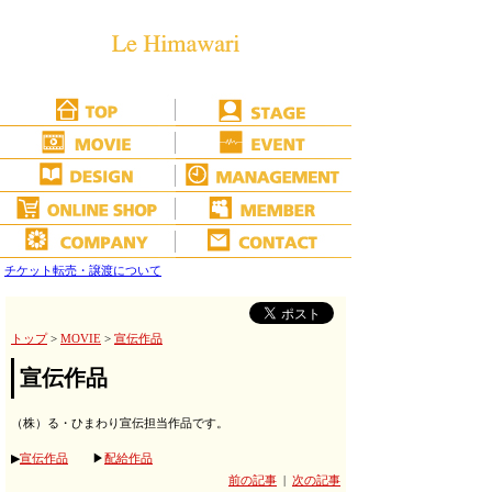
チケット転売・譲渡について
トップ
>
MOVIE
>
宣伝作品
宣伝作品
（株）る・ひまわり宣伝担当作品です。
▶
宣伝作品
▶
配給作品
前の記事
|
次の記事