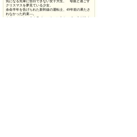
気になる先輩に告白できない女子大生、 母親と過ごす
クリスマスを夢見ている少女、
余命半年を告げられた新幹線の運転士、49年前の果たさ
れなかった約束―。
クリスマスというクライマックスに向かって、走り始め
るそれぞれの想い。彼らは気付く。
毎日たくさんの人がすれ違う中で、心の底から大切だと
思える相手に出逢えた、
それだけで既に奇跡だということに―。
【担当者からのPR】
1年でいちばん人恋しくなるこの季節、クリスマスだから
こそ大切な人に想いを伝えて
一緒に素敵な時を過ごしたい。
そんな願いを胸に秘めた、10人の男女がさまざま
な“愛”の形を描く、
切なくもロマンティックなラブストーリーがオリジナル
ストーリーとして誕生いたしました。
今をときめく注目の次世代スターからベテラン演技派の
役者までキャストも豪華で、
撮影が困難な東京駅や新幹線の撮影も実現しました！
観たあとに大切な誰かに想いを伝えたくなるような本作
品、
そして、今の季節にぴったりの本作、ぜひ劇場でご覧く
ださい！
＜Official Site＞
http://wwws.warnerbros.co.jp/kiminiaeta/
©2013「すべては君に逢えたから」製作委員会
※「逢」は二点しんにょうとなります。