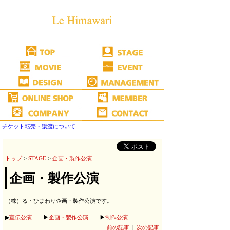
チケット転売・譲渡について
トップ
>
STAGE
>
企画・製作公演
企画・製作公演
（株）る・ひまわり企画・製作公演です。
▶
宣伝公演
▶
企画・製作公演
▶
制作公演
前の記事
|
次の記事