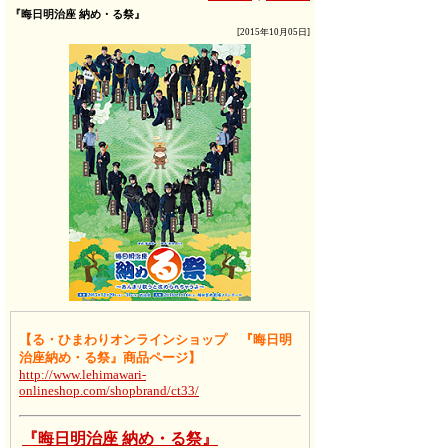
『晦日明治座 納め・る祭』
[2015年10月05日]
【る・ひまわりオンラインショップ 『晦日明
治座納め・る祭』商品ページ】
http://www.lehimawari-
onlineshop.com/shopbrand/ct33/
『晦日明治座 納め・る祭』