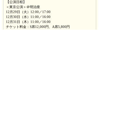
【公演日程】
＜東京公演＞＠明治座
12月29日（火）12:00／17:00
12月30日（水）11:00／16:00
12月31日（木）11:00／16:00
チケット料金：S席12,000円、A席5,800円
＜大阪公演＞＠梅田芸術劇場メインホール
1月16日（土）13:30／18:30
チケット料金：S席12,000円、A席8,000円、B席4,000円
◎東京・大阪共通S席特典
・オリジナルユニットCDつき
・日替わりブロマイド（公演日毎にブロマイドが異なり
ます）
＊その他、各先行予約ご購入者特典有
（東京公演：納祭塾 講師による授業／大阪公演：縁の
地を巡るバスツアー 予定）
≪先行特典ブロマイドの詳細≫
※各公演日毎のチームの集合画像となります。
【東京公演】
☆12月29日／刑事部
（坂上田村麻呂、桓武天皇、綿麻呂、紀古佐美、入間広
成、大伴ノ弟麻呂）
☆12月30日／機動隊
（阿弖流為、母礼、滝隼、伊佐西古、諸絞、左馬子、蓮
杖陀、阿高楽、阿奴志己）
☆12月31日／公安部