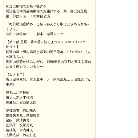
師走は劇場でお祭り騒ぎを！
明治座と梅田芸術劇場でお届けする、第一部はお芝居、
第二部はショー！の舞台公演
『晦日明治座納め・る祭～あんまり歌うと攻められちゃ
うよ～』
演出：板垣恭一 脚本：赤澤ムック
【第一部 芝居：将の器～泣くよウグイスHEY！HEY！
HEY！】
朝廷の坂上田村麻呂と蝦夷の阿弖流為。2人の戦い。2人
の護るもの。
周囲の思惑が絡みながら、1200年前の京都と東北を舞台
に描く歴史ファンタジー！
【ＣＡＳＴ】
坂上田村麻呂…三上真史 ／ 阿弖流為…大山真志（Ｗ
主演）
母礼…辻本祐樹
ヨン…木ノ本嶺浩
綿麻呂…安西慎太郎
伊佐西古…前山剛久
物部矢仰丸…鳥越裕貴
諸絞…井澤勇貴
左馬子…友常勇気
蓮杖陀…木内健人
入間広成…竹村仁志