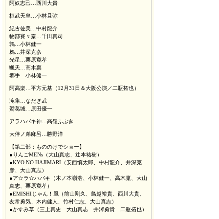
阿奴志己…西川大貴
桓武天皇…小林且弥
紀古佐美…中村龍介
物部賽々秦…千田真司
鶉…小林健一
鶫…井深克彦
光星…栗原寛孝
颯天…高木稟
郷手…小林健一
阿高楽…平方元基（12月31日＆大阪公演／二瓶拓也）
滝隼…なだぎ武
鷲葛城…原田優一
アラハバキ神…高嶺ふぶき
大伴ノ弟麻呂…勝野洋
【第二部：もののけでショー】
●りんごMENs（大山真志、辻本祐樹）
●KYO NO HAJIMARI（安西慎太郎、中村龍介、井深克
彦、大山真志）
●ア☆ラ☆ハバキ（木ノ本嶺浩、小林健一、高木稟、大山
真志、栗原寛孝）
●EMISHIじゃん！風（前山剛久、鳥越裕貴、西川大貴、
友常勇気、木内健人、竹村仁志、大山真志）
●かすみ草（三上真史 大山真志 井澤勇貴 二瓶拓也）