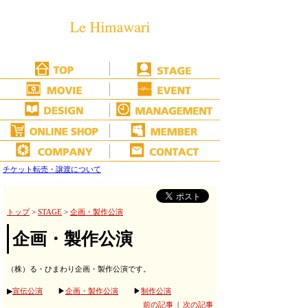
チケット転売・譲渡について
トップ
>
STAGE
>
企画・製作公演
企画・製作公演
（株）る・ひまわり企画・製作公演です。
▶
宣伝公演
▶
企画・製作公演
▶
制作公演
前の記事
|
次の記事