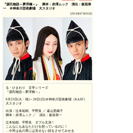
『源氏物語～夢浮橋～』 脚本：赤澤ムック 演出：板垣恭
一 ＠神奈川芸術劇場 大スタジオ
[2014年07月01日]
る・ひまわり 文学シリーズ
『源氏物語～夢浮橋～』
9月23日(火・祝)～28日(日)＠神奈川芸術劇場（KAAT）
大スタジオ
出演：辻本祐樹、平野良 ／ 遠山景織子
脚本：赤澤ムック ／ 演出：板垣恭一
辻本祐樹、平野良 ダブル主演！
こんなにもあなただけを想っているのに！
…今宵はあの男には見せない顔をさせてみせる