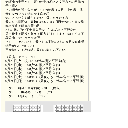
光源氏の実子として育つが実は柏木と女三宮との不義の
子・薫と、
その源氏の孫・匂宮が、3人の姫君（大君、中の君、浮
舟）をめぐって織りなす恋物語。
気に入った女を独占したい、愛に飢えた匂宮。
愛よりも世間体。裏切られるよりも面子が傷つく事を恐
れる実直で臆病な薫の君。
2人の魅力的な平安貴公子を、辻本祐樹と平野良が、
前半後半で配役を替えて両方を演じます！（詳しくは下
段公演スケジュール参照）
そして、そんな2人に愛される宇治の3人の姫君を遠山景
織子が1人で演じます。
平安織りなす恋物語。是非お楽しみ下さい。
＜公演スケジュール＞
9月23日(火・祝) 17:00(辻本:薫／平野:匂宮)
9月24日(水) 19:00(辻本:薫／平野:匂宮)
9月25日(木) 19:00(辻本:薫／平野:匂宮)
9月26日(金) 19:00(辻本:薫／平野:匂宮)
9月27日(土) 13:00/16:00(昼夜とも・辻本:匂宮／平野:薫)
9月28日(日) 13:00/16:00(昼夜とも・辻本:匂宮／平野:薫)
チケット料金：全席指定 6,200円(税込）
チケット一般発売日：7月5日(土)
チケット取扱先：イープラス