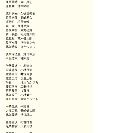
梶原景時…大山真志
源頼朝…辻本祐樹
徳川家光…久保田秀敏
片岡八郎…原嶋元久
源行家…植田圭輔
喜三太…鳥越裕貴
藤原泰衡…内海啓貴
和田義盛…松尾英太郎
源範頼…荒木健太朗
駿河次郎…河合龍之介
北条時政…きだつよし
後白河法皇…滝口幸広
中原信康…林剛史
伊勢義盛…中村龍介
安達盛長…小林且弥
佐藤継信…井深克彦
佐藤忠信…長倉正明
牛貴………池田たかひろ
藤原国衡…二瓶拓也
丹羽長重…加藤啓
北条政子…小林健一
徳川家康…大堀こういち
一条能成…平野良
大江広元…兼崎健太郎
北条義時…渋江譲二
金売吉次…松村雄基
九条兼実…大和田獏