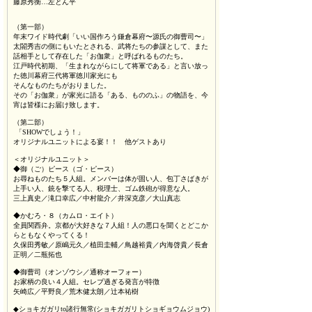
藤原秀衡…左とん平
（第一部）
年末ワイド時代劇「いい国作ろう鎌倉幕府〜源氏の御曹司〜」
太閤秀吉の側にもいたとされる、武将たちの参謀として、また
話相手として存在した「お伽衆」と呼ばれるものたち。
江戸時代初期、「生まれながらにして将軍である」と言い放っ
た徳川幕府三代将軍徳川家光にも
そんなものたちがおりました。
その「お伽衆」が家光に語る「ある、もののふ」の物語を、今
宵は皆様にお届け致します。
（第二部）
「SHOWでしょう！」
オリジナルユニットによる宴！！ 他ゲストあり
＜オリジナルユニット＞
◆御（ご）ピース（ゴ・ピース）
お尋ねものたち５人組。メンバーは体が固い人、包丁さばきが
上手い人、銃を撃てる人、税理士、ゴム鉄砲が得意な人。
三上真史／滝口幸広／中村龍介／井深克彦／大山真志
◆かむろ・８（カムロ・エイト）
全員関西弁。京都が大好きな７人組！人の悪口を聞くとどこか
らともなくやってくる！
久保田秀敏／原嶋元久／植田圭輔／鳥越裕貴／内海啓貴／長倉
正明／二瓶拓也
◆御曹司（オンゾウシ／通称オーフォー）
お家柄の良い４人組。セレブ過ぎる発言が特徴
矢崎広／平野良／荒木健太朗／辻本祐樹
◆ショキガガリto諸行無常(ショキガガリトショギョウムジョウ)