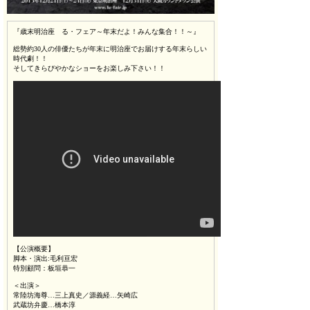
『歳末明治座 る・フェア～年末だよ！みんな集合！！～』
総勢約30人の俳優たちが年末に明治座でお届けする年末らしい
時代劇！！
そしてきらびやかなショーをお楽しみ下さい！！
【公演概要】
脚本・演出:毛利亘宏
特別顧問：板垣恭一
＜出演＞
常陸坊海尊…三上真史／源義経…矢崎広
武蔵坊弁慶…橋本淳