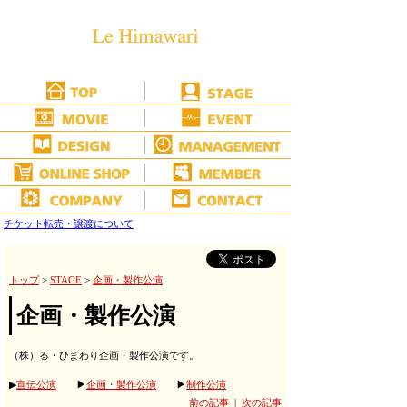
チケット転売・譲渡について
トップ
>
STAGE
>
企画・製作公演
企画・製作公演
（株）る・ひまわり企画・製作公演です。
▶
宣伝公演
▶
企画・製作公演
▶
制作公演
前の記事
|
次の記事