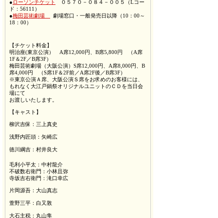
●
ローソンチケット
０５７０－０８４－００５（Lコー
ド：56111）
●
梅田芸術劇場
劇場窓口・一般発売日以降（10：00～
18：00）
【チケット料金】
明治座(東京公演） A席12,000円、B席5,800円 （A席
1F＆2F／B席3F）
梅田芸術劇場（大阪公演）S席12,000円、A席8,000円、B
席4,000円 （S席1F＆2F前／A席2F後／B席3F）
※東京公演Ａ席、大阪公演Ｓ席をお求めのお客様には、
もれなく大江戸鍋祭オリジナルユニットのＣＤを当日会
場にて
お渡しいたします。
【キャスト】
柳沢吉保：三上真史
浅野内匠頭：矢崎広
徳川綱吉：村井良大
毛利小平太：中村龍介
不破数右衛門：小林且弥
寺坂吉右衛門：滝口幸広
片岡源吾：大山真志
萱野三平：白又敦
大石主税：丸山隼