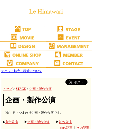
チケット転売・譲渡について
トップ
>
STAGE
>
企画・製作公演
企画・製作公演
（株）る・ひまわり企画・製作公演です。
▶
宣伝公演
▶
企画・製作公演
▶
制作公演
前の記事
|
次の記事