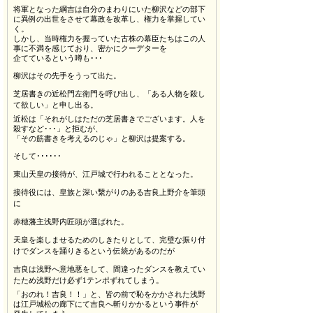
将軍となった綱吉は自分のまわりにいた柳沢などの部下
に異例の出世をさせて幕政を改革し、権力を掌握してい
く。
しかし、当時権力を握っていた古株の幕臣たちはこの人
事に不満を感じており、密かにクーデターを
企てているという噂も･･･
柳沢はその先手をうって出た。
芝居書きの近松門左衛門を呼び出し、「ある人物を殺し
て欲しい」と申し出る。
近松は「それがしはただの芝居書きでございます。人を
殺すなど･･･」と拒むが、
「その筋書きを考えるのじゃ」と柳沢は提案する。
そして･･････
東山天皇の接待が、江戸城で行われることとなった。
接待役には、皇族と深い繋がりのある吉良上野介を筆頭
に
赤穂藩主浅野内匠頭が選ばれた。
天皇を楽しませるためのしきたりとして、完璧な振り付
けでダンスを踊りきるという伝統があるのだが
吉良は浅野へ意地悪をして、間違ったダンスを教えてい
たため浅野だけ必ず1テンポずれてしまう。
「おのれ！吉良！！」と、皆の前で恥をかかされた浅野
は江戸城松の廊下にて吉良へ斬りかかるという事件が