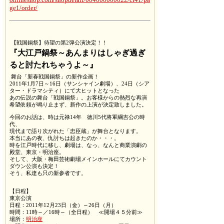
ge1/order/
【戦国鍋祭】待望の第2弾公演決定！！
『大江戸鍋祭～あんまりはしゃぎ過ぎ
ると討たれちゃうよ～』
舞台
「新春戦国鍋祭」の新作企画！
2011
年
1
月
7
日～
16
日（サンシャイン劇場）、
24
日（シア
ター・ドラマシティ）にて大ヒットとなった
あの伝説の舞台「戦国鍋祭」。お客様からの熱烈な再演
希望依頼が鳴り止まず、新作の上演が決定致しました。
今回のお話は、時は元禄
14
年 徳川
5
代将軍綱吉公の時
代、
現代まで語り次がれた「忠臣蔵」が舞台となります。
本当にあの夜、仇討ちは起きたのか・・・。
時を江戸時代に移し、劇場は、なっ、なんと商業演劇の
殿堂、東京・明治座。
そして、大阪・梅田芸術劇場メインホールにてカウント
ダウン公演も決定！
そう、私達も只の新参者です。
【日程】
東京公演
日程：2011年
12
月
23
日（金）～
26
日（月）
時間：11時～／16時～（全日程） ≪開場４５分前≫
場所：
明治座