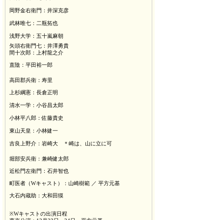
岡野金右衛門：井深克彦
武林唯七：二瓶拓也
浅野大学：五十嵐麻朝
矢頭右衛門七：井澤勇貴
間十次郎：上村龍之介
直陰：平田裕一郎
高田郡兵衛：寿里
上杉綱憲：長倉正明
清水一学：小谷昌太郎
小林平八郎：佐藤貴史
東山天皇：小林健一
吉良上野介：岩崎大 ＊崎は、山に立に可
堀部安兵衛：兼崎健太郎
近松門左衛門：石井智也
町医者（
W
キャスト）：山崎樹範 ／ 平方元基
大石内蔵助：大和田獏
※Wキャストの出演日程