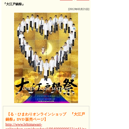
『大江戸鍋祭』
[2012年03月21日]
【る・ひまわりオンラインショップ
『大江戸
鍋祭』DVD 販売ページ
】
http://www.lehimawari-
onlineshop.com/shopdetail/004000000022/ct41/pa