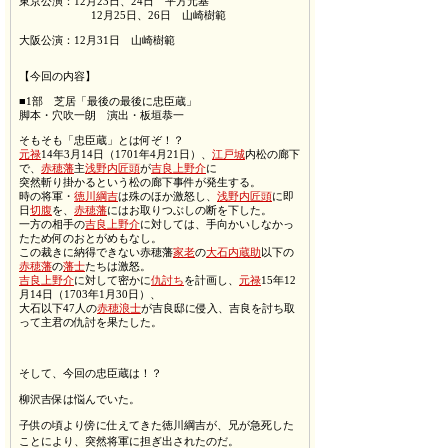
東京公演：12月23日、24日 平方元基
12月25日、26日 山崎樹範
大阪公演：12月31日 山崎樹範
【今回の内容】
■1部 芝居「最後の最後に忠臣蔵」
脚本・穴吹一朗 演出・板垣恭一
そもそも「忠臣蔵」とは何ぞ！？
元禄
14
年
3
月
14
日（
1701
年
4
月
21
日）、
江戸城
内松の廊下
で、
赤穂藩
主
浅野内匠頭
が
吉良上野介
に
突然斬り掛かるという松の廊下事件が発生する。
時の将軍・
徳川綱吉
は殊のほか激怒し、
浅野内匠頭
に即
日
切腹
を、
赤穂藩
にはお取りつぶしの断を下した。
一方の相手の
吉良上野介
に対しては、手向かいしなかっ
たため何のおとがめもなし。
この裁きに納得できない赤穂藩
家老
の
大石内蔵助
以下の
赤穂藩
の
藩士
たちは激怒。
吉良上野介
に対して密かに
仇討ち
を計画し、
元禄
15
年
12
月
14
日（
1703
年
1
月
30
日）、
大石以下47人の
赤穂浪士
が吉良邸に侵入、吉良を討ち取
って主君の仇討を果たした。
そして、今回の忠臣蔵は！？
柳沢吉保は悩んでいた。
子供の頃より傍に仕えてきた徳川綱吉が、兄が急死した
ことにより、突然将軍に担ぎ出されたのだ。