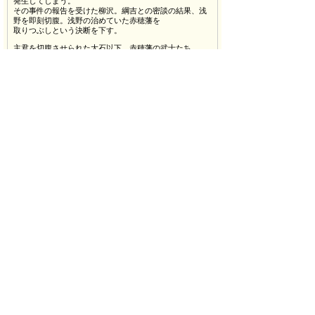
発生してしまう。
その事件の報告を受けた柳沢。綱吉との密談の結果、浅
野を即刻切腹。浅野の治めていた赤穂藩を
取りつぶしという決断を下す。
主君を切腹させられた大石以下、赤穂藩の武士たち
は！？
そして、柳沢の画策が始まる…。
■2部 「元禄夢宴～大江戸
SAMBA
で無ト～」
THEエンタテインメントショーをコンセプトにお届けす
る、オンステージ！
出演者全員での大フィナーレもあるよ！
新ユニット決定！
■元禄生態 生類アワレンジャー