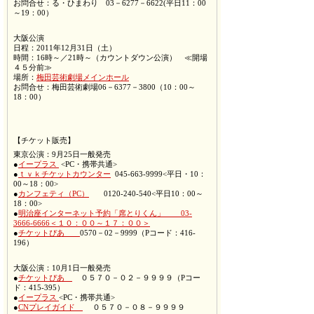
お問合せ：る・ひまわり 03－6277－6622(平日11：00
～19：00）
大阪公演
日程：2011年12月31日（土）
時間：16時～／21時～（カウントダウン公演） ≪開場
４５分前≫
場所：
梅田芸術劇場メインホール
お問合せ：梅田芸術劇場06－6377－3800（10：00～
18：00）
【チケット販売】
東京公演：9月25日一般発売
●
イープラス
<PC・携帯共通>
●
ｔｖｋチケットカウンター
045-663-9999<平日・10：
00～18：00>
●
カンフェティ（PC）
0120-240-540<平日10：00～
18：00>
●
明治座インターネット予約「席とりくん」 03-
3666-6666＜１０：００～１７：００＞
●
チケットぴあ
0570－02－9999（Pコード：416-
196）
大阪公演：10月1日一般発売
●
チケットぴあ
０５７０－０２－９９９９（Pコー
ド：415-395）
●
イープラス
<PC・携帯共通>
●
CNプレイガイド
０５７０－０８－９９９９